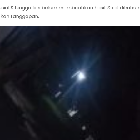
sial S hingga kini belum membuahkan hasil. Saat dihubung
ikan tanggapan.