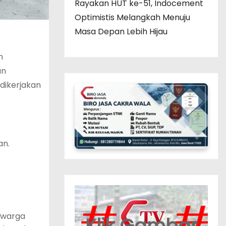
Rayakan HUT ke-51, Indocement
Optimistis Melangkah Menuju
Masa Depan Lebih Hijau
n
an
 dikerjakan
an.
e warga
Klik Gambar