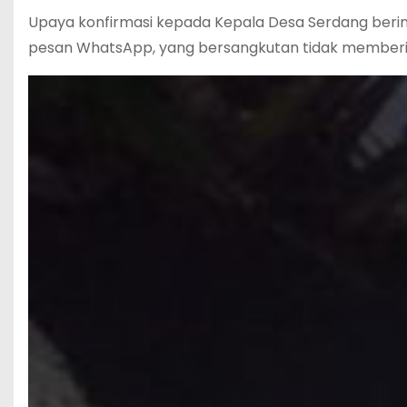
‎Upaya konfirmasi kepada Kepala Desa Serdang berini
pesan WhatsApp, yang bersangkutan tidak member