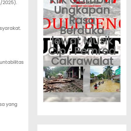
7/2025).
Ungkapan
Rasa
Berduka
syarakat.
lewat Musik
Cip : Pemred
Cakrawalat
untabilitas
v
sa yang