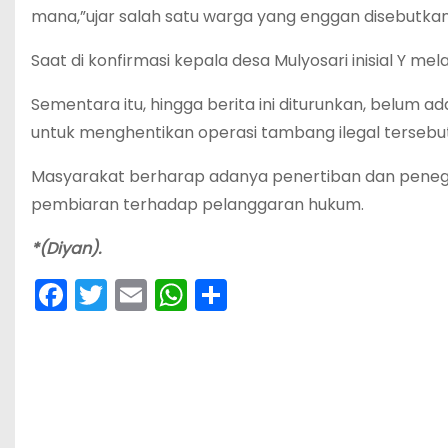
mana,”ujar salah satu warga yang enggan disebutka
Saat di konfirmasi kepala desa Mulyosari inisial Y m
Sementara itu, hingga berita ini diturunkan, belum 
untuk menghentikan operasi tambang ilegal tersebut
Masyarakat berharap adanya penertiban dan penegak
pembiaran terhadap pelanggaran hukum.
*(Diyan).
F
T
E
W
S
a
w
m
h
h
c
itt
ai
a
ar
e
er
l
ts
e
b
A