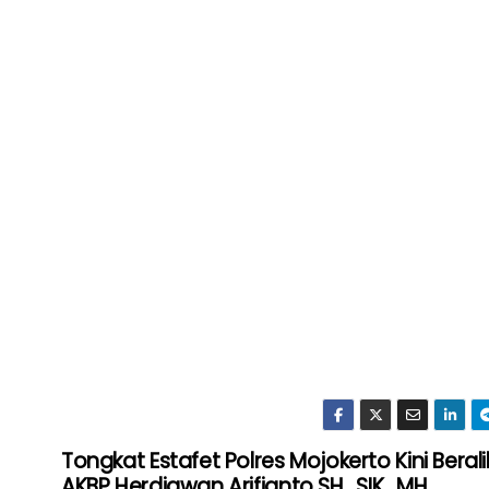
Tongkat Estafet Polres Mojokerto Kini Berali
AKBP Herdiawan Arifianto SH., SIK., MH.