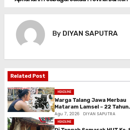
By
DIYAN SAPUTRA
Related Post
HEADLINE
Warga Talang Jawa Merbau
Mataram Lamsel – 22 Tahun
Lumpuh Vina Agustina Viral 
Agu 7, 2026
DIYAN SAPUTRA
Tiktok Inginkan Kursi Roda
HEADLINE
Listrik, Kepala Perwakilan
Di Tengah Semarak HUT Ke-