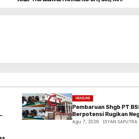
HEADLINE
Pembaruan Shgb PT BS
Berpotensi Rugikan Neg
Di
Kementrian ATR/BPN Di
Agu 7, 2026
DIYAN SAPUTRA
PTUN Jakarta
81