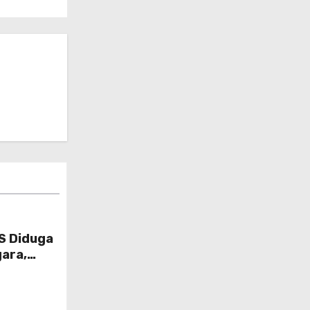
S Diduga
ara,
 Gugat Di