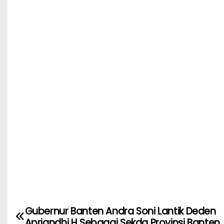
o
p
o
p
k
Gubernur Banten Andra Soni Lantik Deden
Apriandhi H Sebagai Sekda Provinsi Banten