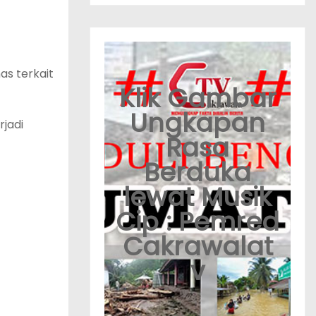
as terkait
Klik Gambar
Ungkapan
jadi
Rasa
Berduka
lewat Musik
Cip : Pemred
Cakrawalat
v