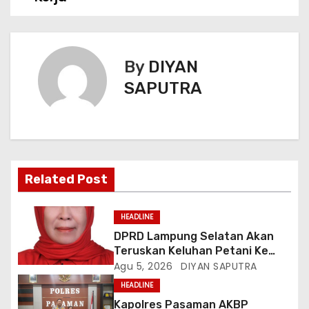
By
DIYAN
SAPUTRA
Related Post
HEADLINE
DPRD Lampung Selatan Akan
Teruskan Keluhan Petani Ke
Dinas Terkait, Minta Audit
Agu 5, 2026
DIYAN SAPUTRA
Penyaluran Pupuk Bersubsidi Di
HEADLINE
Desa Budi Lestari
Kapolres Pasaman AKBP