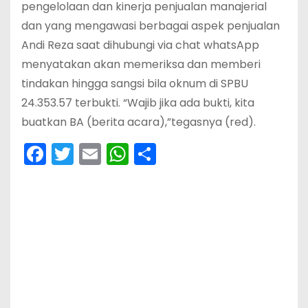
pengelolaan dan kinerja penjualan manajerial
dan yang mengawasi berbagai aspek penjualan
Andi Reza saat dihubungi via chat whatsApp
menyatakan akan memeriksa dan memberi
tindakan hingga sangsi bila oknum di SPBU
24.353.57 terbukti. “Wajib jika ada bukti, kita
buatkan BA (berita acara),”tegasnya (red).
F
T
E
W
S
a
w
m
h
h
c
itt
ai
a
ar
e
er
l
ts
e
b
A
o
p
o
p
k