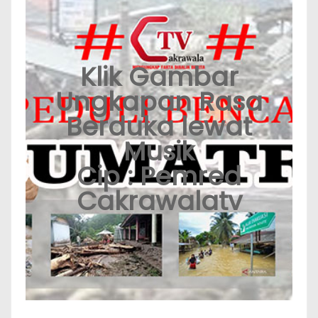
Klik Gambar
Ungkapan Rasa
Berduka lewat
Musik
Cip : Pemred
Cakrawalatv