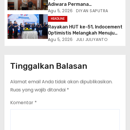
Adiwara Permana
Anggawisastra S.I.K. Sambut
Agu 5, 2026
DIYAN SAPUTRA
Kedatangan Kepala Cakrawala
HEADLINE
Tv Sumatera Barat
Rayakan HUT ke-51, Indocement
Optimistis Melangkah Menuju
Masa Depan Lebih Hijau
Agu 5, 2026
JULI JULIYANTO
Tinggalkan Balasan
Alamat email Anda tidak akan dipublikasikan.
Ruas yang wajib ditandai
*
Komentar
*