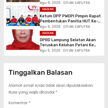
Hidup Memprihatinkan
Agu 6, 2026
DIYAN SAPUTRA
HEADLINE
Ketum DPP PWDPI Pimpin Rapat
Pembentukan Panitia HUT Ke-4,
Berikut Susunan Dan Rangkaian
Agu 6, 2026
DIYAN SAPUTRA
Kegiatannya
HEADLINE
DPRD Lampung Selatan Akan
Teruskan Keluhan Petani Ke
Dinas Terkait, Minta Audit
Agu 5, 2026
DIYAN SAPUTRA
Penyaluran Pupuk Bersubsidi Di
Desa Budi Lestari
Tinggalkan Balasan
Alamat email Anda tidak akan dipublikasikan.
Ruas yang wajib ditandai
*
Komentar
*