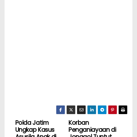
Polda Jatim
‎Korban
Ungkap Kasus
Penganiayaan di
Asusila Anak di
Jonggol Tuntut