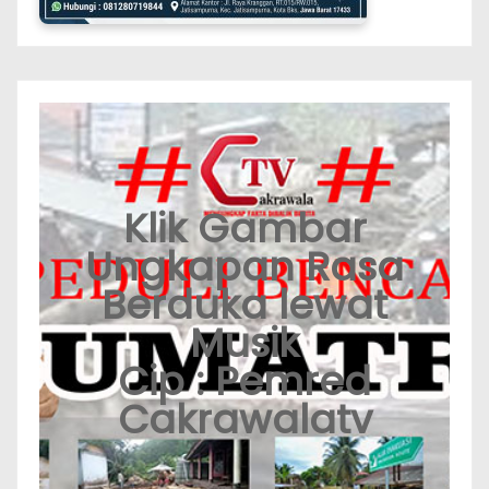
Klik Gambar
Ungkapan Rasa
Berduka lewat
Musik
Cip : Pemred
Cakrawalatv