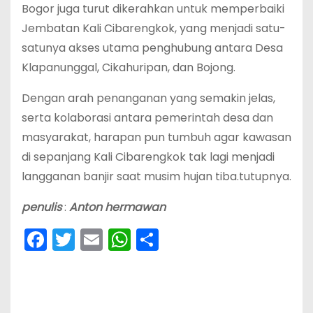
Bogor juga turut dikerahkan untuk memperbaiki
Jembatan Kali Cibarengkok, yang menjadi satu-
satunya akses utama penghubung antara Desa
Klapanunggal, Cikahuripan, dan Bojong.
Dengan arah penanganan yang semakin jelas,
serta kolaborasi antara pemerintah desa dan
masyarakat, harapan pun tumbuh agar kawasan
di sepanjang Kali Cibarengkok tak lagi menjadi
langganan banjir saat musim hujan tiba.tutupnya.
penulis
:
Anton
hermawan
F
T
E
W
S
a
w
m
h
h
c
itt
ai
a
ar
e
er
l
ts
e