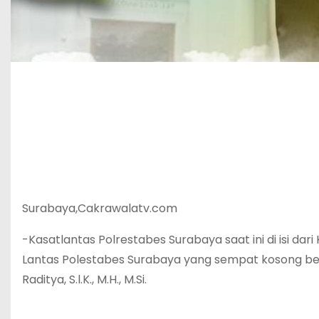
Surabaya,Cakrawalatv.com
-Kasatlantas Polrestabes Surabaya saat ini di isi da
Lantas Polestabes Surabaya yang sempat kosong beb
Raditya, S.l.K., M.H., M.Si.