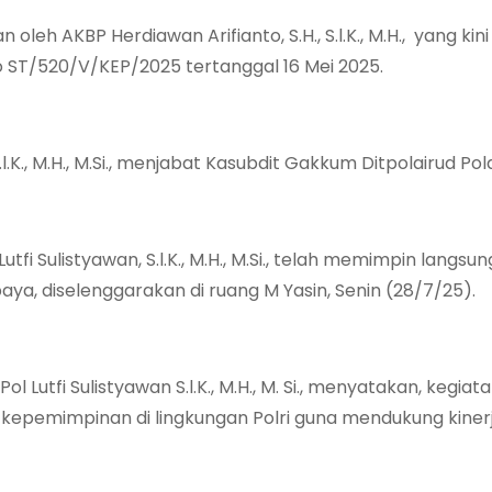
oleh AKBP Herdiawan Arifianto, S.H., S.l.K., M.H., yang ki
 ST/520/V/KEP/2025 tertanggal 16 Mei 2025.
.K., M.H., M.Si., menjabat Kasubdit Gakkum Ditpolairud Pol
i Sulistyawan, S.l.K., M.H., M.Si., telah memimpin langsun
ya, diselenggarakan di ruang M Yasin, Senin (28/7/25).
tfi Sulistyawan S.l.K., M.H., M. Si., menyatakan, kegiatan
 kepemimpinan di lingkungan Polri guna mendukung kiner