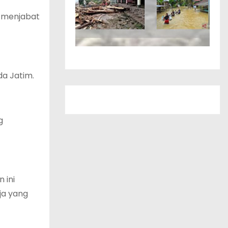
ni menjabat
da Jatim.
g
 ini
ja yang