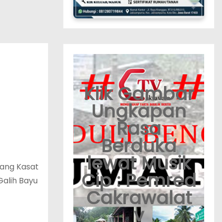
Klik Gambar
Ungkapan
Rasa
Berduka
lewat Musik
rang Kasat
Cip : Pemred
alih Bayu
Cakrawalat
v