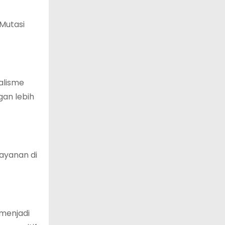
 Mutasi
nalisme
gan lebih
ayanan di
menjadi