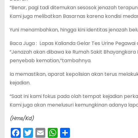
“Benar, pagi tadi ditemukan sesosok jenazah terapun
Kami juga melibatkan Basarnas karena kondisi medan y
Yuni menambahkan, hingga kini identitas jenazah bel
Baca Juga :
Lapas Kalianda Gelar Tes Urine Pegawai
“Jenazah akan dibawa ke Rumah Sakit Bhayangkara 
penyebab kematian,”tambahnya.
Ia memastikan, aparat kepolisian akan terus melaku
kejadian.
“Saat ini kami fokus pada olah tempat kejadian perkar
Kami juga akan menelusuri kemungkinan adanya lapor
(Hms/Kd)
F
T
E
W
S