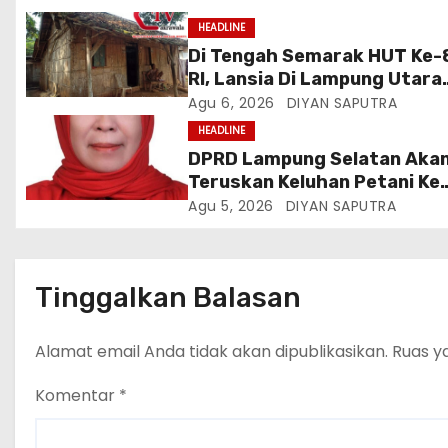
HEADLINE
Di Tengah Semarak HUT Ke-
RI, Lansia Di Lampung Utara
Hidup Memprihatinkan
Agu 6, 2026
DIYAN SAPUTRA
HEADLINE
DPRD Lampung Selatan Aka
Teruskan Keluhan Petani Ke
Dinas Terkait, Minta Audit
Agu 5, 2026
DIYAN SAPUTRA
Penyaluran Pupuk Bersubsidi
Desa Budi Lestari
Tinggalkan Balasan
Alamat email Anda tidak akan dipublikasikan.
Ruas y
Komentar
*