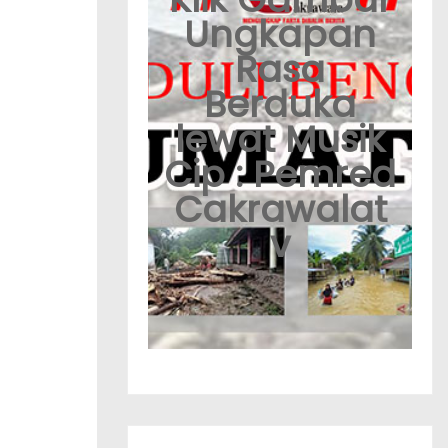
Ungkapan
Rasa
Berduka
lewat Musik
Cip : Pemred
Cakrawalat
v