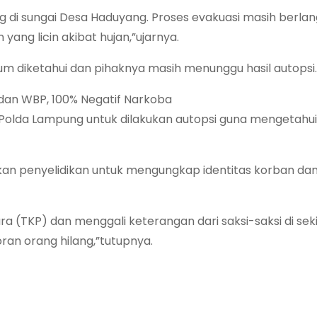
g di sungai Desa Haduyang. Proses evakuasi masih berlan
ang licin akibat hujan,”ujarnya.
um diketahui dan pihaknya masih menunggu hasil autopsi.
 dan WBP, 100% Negatif Narkoba
Polda Lampung untuk dilakukan autopsi guna mengetahui
kan penyelidikan untuk mengungkap identitas korban dan
a (TKP) dan menggali keterangan dari saksi-saksi di sekit
an orang hilang,”tutupnya.