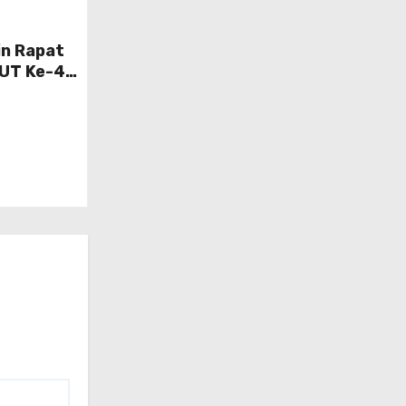
n Rapat
UT Ke-4,
angkaian