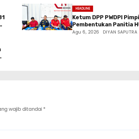
HEADLINE
81
Ketum DPP PWDPI Pimpi
Pembentukan Panitia H
Berikut Susunan Dan R
Agu 6, 2026
DIYAN SAPUTRA
Kegiatannya
n
 Di
ang wajib ditandai
*