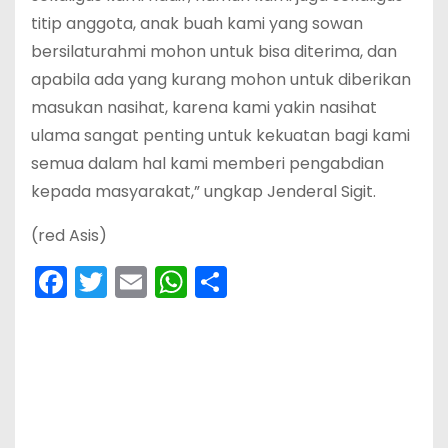
titip anggota, anak buah kami yang sowan
bersilaturahmi mohon untuk bisa diterima, dan
apabila ada yang kurang mohon untuk diberikan
masukan nasihat, karena kami yakin nasihat
ulama sangat penting untuk kekuatan bagi kami
semua dalam hal kami memberi pengabdian
kepada masyarakat,” ungkap Jenderal Sigit.
(red Asis)
F
T
E
W
S
a
w
m
h
h
c
itt
ai
a
ar
e
er
l
ts
e
b
A
o
p