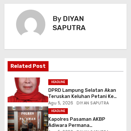
By
DIYAN
SAPUTRA
Related Post
HEADLINE
DPRD Lampung Selatan Akan
Teruskan Keluhan Petani Ke
Dinas Terkait, Minta Audit
Agu 5, 2026
DIYAN SAPUTRA
Penyaluran Pupuk Bersubsidi Di
HEADLINE
Desa Budi Lestari
Kapolres Pasaman AKBP
Adiwara Permana