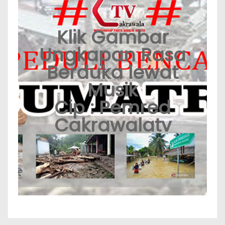
Klik Gambar
Ungkapan Rasa
Berduka lewat
Musik
Cip : Pemred
Cakrawalatv