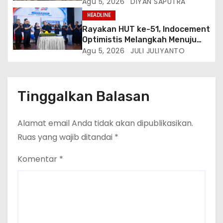
Anggawisastra S.I.K. Sambut
Agu 5, 2026
DIYAN SAPUTRA
Kedatangan Kepala Cakrawala
HEADLINE
Tv Sumatera Barat
Rayakan HUT ke-51, Indocement
Optimistis Melangkah Menuju
Masa Depan Lebih Hijau
Agu 5, 2026
JULI JULIYANTO
Tinggalkan Balasan
Alamat email Anda tidak akan dipublikasikan.
Ruas yang wajib ditandai
*
Komentar
*