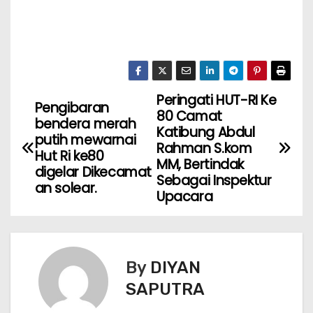
Peringati HUT-RI Ke
Pengibaran
80 Camat
bendera merah
Katibung Abdul
putih mewarnai
Rahman S.kom
Hut Ri ke80
MM, Bertindak
digelar Dikecamat
Sebagai Inspektur
an solear.
Upacara
By
DIYAN
SAPUTRA