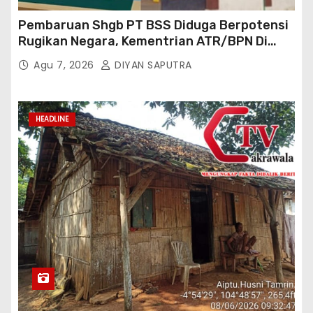
Pembaruan Shgb PT BSS Diduga Berpotensi
Rugikan Negara, Kementrian ATR/BPN Di
Gugat Di PTUN Jakarta
Agu 7, 2026
DIYAN SAPUTRA
HEADLINE