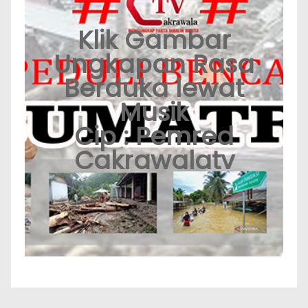
Klik Gambar
Ungkapan Rasa
Berduka lewat
Musik
Cip : Pemred
Cakrawalatv