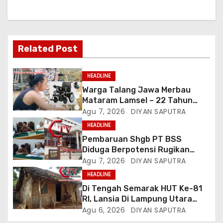
Related Post
HEADLINE
Warga Talang Jawa Merbau
Mataram Lamsel – 22 Tahun
Lumpuh Vina Agustina Viral Di
Agu 7, 2026
DIYAN SAPUTRA
Tiktok Inginkan Kursi Roda
HEADLINE
Listrik, Kepala Perwakilan
Pembaruan Shgb PT BSS
Provinsi Lampung Media
Diduga Berpotensi Rugikan
Cakrawala Tv Meminta Pemda
Negara, Kementrian ATR/BPN Di
Agu 7, 2026
DIYAN SAPUTRA
Lamsel Bertindak
Gugat Di PTUN Jakarta
HEADLINE
Di Tengah Semarak HUT Ke-81
RI, Lansia Di Lampung Utara
Hidup Memprihatinkan
Agu 6, 2026
DIYAN SAPUTRA