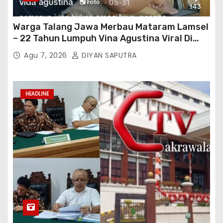
Warga Talang Jawa Merbau Mataram Lamsel
– 22 Tahun Lumpuh Vina Agustina Viral Di
Tiktok Inginkan Kursi Roda Listrik, Kepala
Agu 7, 2026
DIYAN SAPUTRA
Perwakilan Provinsi Lampung Media
Cakrawala Tv Meminta Pemda Lamsel
Bertindak
HEADLINE