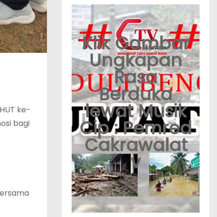
Klik Gambar
Ungkapan
Rasa
Berduka
lewat Musik
 HUT ke-
Cip : Pemred
osi bagi
Cakrawalat
v
bersama