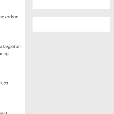
ingkatkan
i kegiatan
aring
luas
desa