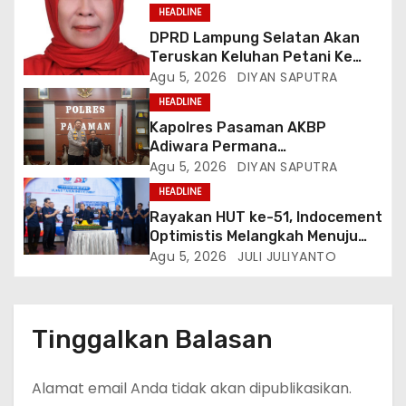
HEADLINE
DPRD Lampung Selatan Akan
Teruskan Keluhan Petani Ke
Dinas Terkait, Minta Audit
Agu 5, 2026
DIYAN SAPUTRA
Penyaluran Pupuk Bersubsidi Di
HEADLINE
Desa Budi Lestari
Kapolres Pasaman AKBP
Adiwara Permana
Anggawisastra S.I.K. Sambut
Agu 5, 2026
DIYAN SAPUTRA
Kedatangan Kepala Cakrawala
HEADLINE
Tv Sumatera Barat
Rayakan HUT ke-51, Indocement
Optimistis Melangkah Menuju
Masa Depan Lebih Hijau
Agu 5, 2026
JULI JULIYANTO
Tinggalkan Balasan
Alamat email Anda tidak akan dipublikasikan.