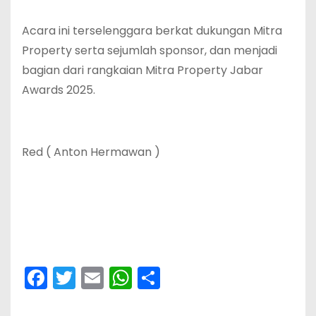
‎Acara ini terselenggara berkat dukungan Mitra
Property serta sejumlah sponsor, dan menjadi
bagian dari rangkaian Mitra Property Jabar
Awards 2025.
‎Red ( Anton Hermawan )
F
T
E
W
S
a
w
m
h
h