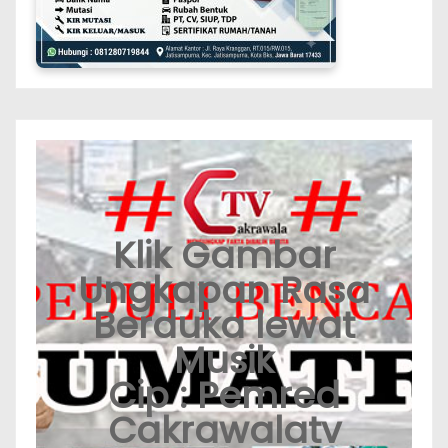
Klik Gambar
Ungkapan Rasa
Berduka lewat
Musik
Cip : Pemred
Cakrawalatv