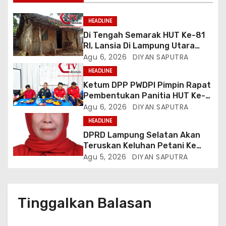
HEADLINE
Di Tengah Semarak HUT Ke-81
RI, Lansia Di Lampung Utara
Hidup Memprihatinkan
Agu 6, 2026
DIYAN SAPUTRA
HEADLINE
Ketum DPP PWDPI Pimpin Rapat
Pembentukan Panitia HUT Ke-4,
Berikut Susunan Dan Rangkaian
Agu 6, 2026
DIYAN SAPUTRA
Kegiatannya
HEADLINE
DPRD Lampung Selatan Akan
Teruskan Keluhan Petani Ke
Dinas Terkait, Minta Audit
Agu 5, 2026
DIYAN SAPUTRA
Penyaluran Pupuk Bersubsidi Di
Desa Budi Lestari
Tinggalkan Balasan