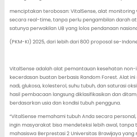
menciptakan terobosan: VitalSense, alat monitoring
secara real-time, tanpa perlu pengambilan darah ata
satunya perwakilan UB yang lolos pendanaan nasiona
(PKM-KI) 2025, dari lebih dari 800 proposal se-Indon
VitalSense adalah alat pemantauan kesehatan non-inv
kecerdasan buatan berbasis Random Forest. Alat i
nadi, glukosa, kolesterol, suhu tubuh, dan saturasi 
hasil pembacaan langsung diklasifikasikan dan dita
berdasarkan usia dan kondisi tubuh pengguna.
“VitalSense memahami tubuh Anda secara personal, S
ingin masyarakat bisa mendeteksi lebih awal, tanpa 
mahasiswa Berprestasi 2 Universitas Brawijaya yang men