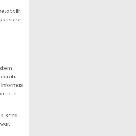
metabolik
adi satu-
istem
 darah,
 Informasi
ersonal
h. Kami
nwar,