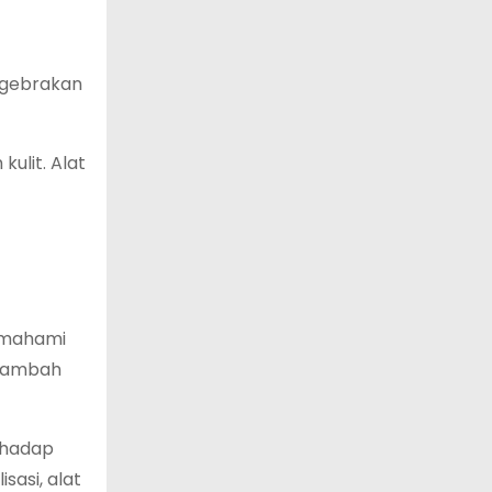
n gebrakan
ulit. Alat
memahami
 Tambah
rhadap
asi, alat