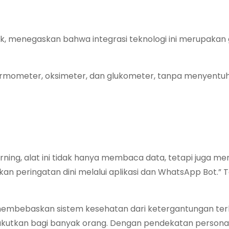
knik, menegaskan bahwa integrasi teknologi ini merupaka
ermometer, oksimeter, dan glukometer, tanpa menyentuh k
ning, alat ini tidak hanya membaca data, tetapi juga 
kan peringatan dini melalui aplikasi dan WhatsApp Bot.”
uk membebaskan sistem kesehatan dari ketergantungan te
utkan bagi banyak orang. Dengan pendekatan personalis