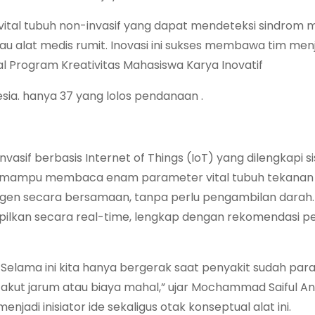
 vital tubuh non-invasif yang dapat mendeteksi sindrom 
u alat medis rumit. Inovasi ini sukses membawa tim menj
l Program Kreativitas Mahasiswa Karya Inovatif
esia. hanya 37 yang lolos pendanaan .
asif berbasis Internet of Things (IoT) yang dilengkapi s
ni mampu membaca enam parameter vital tubuh tekanan
oksigen secara bersamaan, tanpa perlu pengambilan darah.
mpilkan secara real-time, lengkap dengan rekomendasi p
elama ini kita hanya bergerak saat penyakit sudah para
takut jarum atau biaya mahal,” ujar Mochammad Saiful A
jadi inisiator ide sekaligus otak konseptual alat ini.