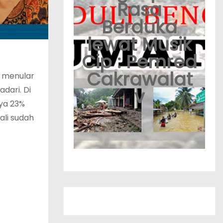
Rasa
Berduka
lewat Musik
Cip : Pemred
Cakrawalat
k menular
dari. Di
v
nya 23%
ali sudah