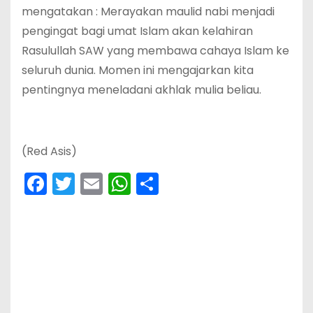
mengatakan : Merayakan maulid nabi menjadi
pengingat bagi umat Islam akan kelahiran
Rasulullah SAW yang membawa cahaya Islam ke
seluruh dunia. Momen ini mengajarkan kita
pentingnya meneladani akhlak mulia beliau.
(Red Asis)
F
T
E
W
S
a
w
m
h
h
c
itt
ai
a
ar
e
er
l
ts
e
b
A
o
p