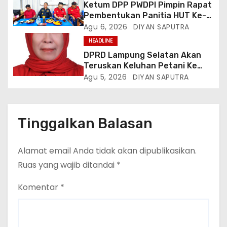
Ketum DPP PWDPI Pimpin Rapat
Pembentukan Panitia HUT Ke-4,
Berikut Susunan Dan Rangkaian
Agu 6, 2026
DIYAN SAPUTRA
Kegiatannya
HEADLINE
DPRD Lampung Selatan Akan
Teruskan Keluhan Petani Ke
Dinas Terkait, Minta Audit
Agu 5, 2026
DIYAN SAPUTRA
Penyaluran Pupuk Bersubsidi Di
Desa Budi Lestari
Tinggalkan Balasan
Alamat email Anda tidak akan dipublikasikan.
Ruas yang wajib ditandai
*
Komentar
*