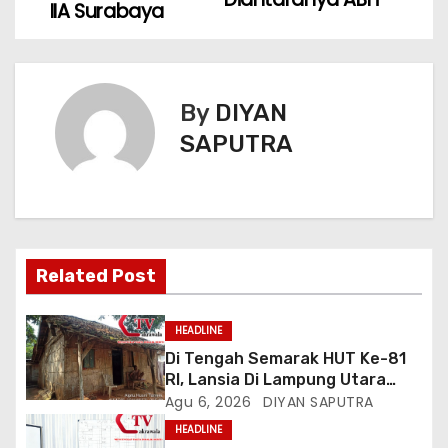
IIA Surabaya
By
DIYAN
SAPUTRA
Related Post
HEADLINE
Di Tengah Semarak HUT Ke-81
RI, Lansia Di Lampung Utara
Hidup Memprihatinkan
Agu 6, 2026
DIYAN SAPUTRA
HEADLINE