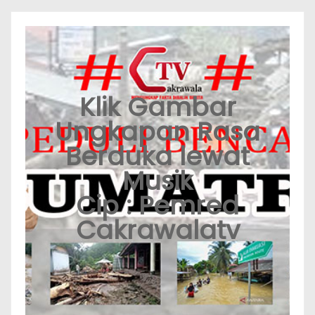
Klik Gambar
Ungkapan Rasa
Berduka lewat
Musik
Cip : Pemred
Cakrawalatv