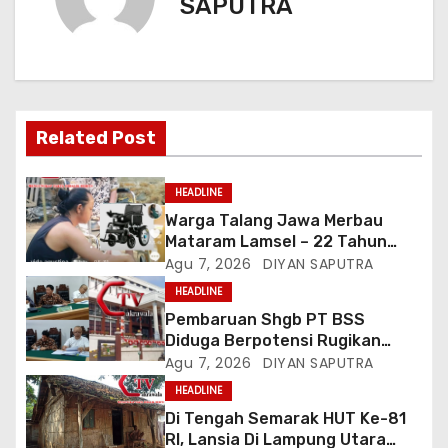
SAPUTRA
Related Post
HEADLINE
Warga Talang Jawa Merbau
Mataram Lamsel – 22 Tahun
Lumpuh Vina Agustina Viral Di
Agu 7, 2026
DIYAN SAPUTRA
Tiktok Inginkan Kursi Roda
HEADLINE
Listrik, Kepala Perwakilan
Pembaruan Shgb PT BSS
Provinsi Lampung Media
Diduga Berpotensi Rugikan
Cakrawala Tv Meminta Pemda
Negara, Kementrian ATR/BPN Di
Agu 7, 2026
DIYAN SAPUTRA
Lamsel Bertindak
Gugat Di PTUN Jakarta
HEADLINE
Di Tengah Semarak HUT Ke-81
RI, Lansia Di Lampung Utara