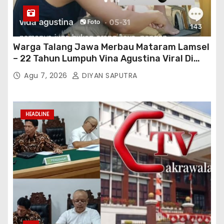
Warga Talang Jawa Merbau Mataram Lamsel
– 22 Tahun Lumpuh Vina Agustina Viral Di
Tiktok Inginkan Kursi Roda Listrik, Kepala
Agu 7, 2026
DIYAN SAPUTRA
Perwakilan Provinsi Lampung Media
Cakrawala Tv Meminta Pemda Lamsel
Bertindak
HEADLINE