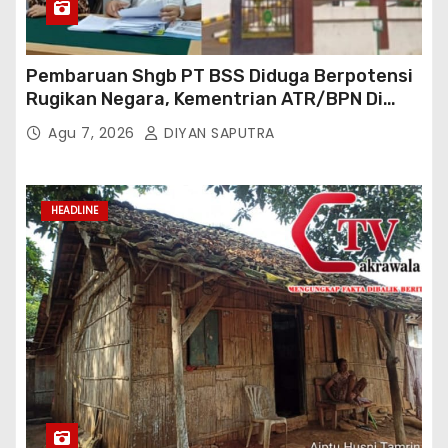
Pembaruan Shgb PT BSS Diduga Berpotensi
Rugikan Negara, Kementrian ATR/BPN Di
Gugat Di PTUN Jakarta
Agu 7, 2026
DIYAN SAPUTRA
HEADLINE