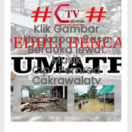
Klik Gambar
Ungkapan Rasa
Berduka lewat
Musik
Cip : Pemred
Cakrawalatv