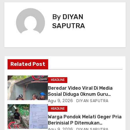
By
DIYAN
SAPUTRA
Related Post
HEADLINE
Beredar Video Viral Di Media
Sosial Diduga Oknum Guru
Menampar Murid Di Halaman
Agu 9, 2026
DIYAN SAPUTRA
Parkir Sekolah
HEADLINE
Warga Pondok Melati Geger Pria
Berinisial P Ditemukan
Meninggal Diduga Akibat
Agu 9, 2026
DIYAN SAPUTRA