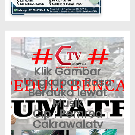
Klik Gambar
Ungkapan Rasa
Berduka lewat
Musik
Cip : Pemred
Cakrawalatv