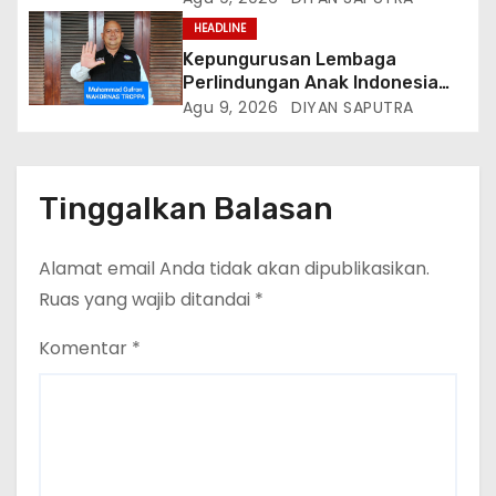
Tekanan Hutang
HEADLINE
Kepungurusan Lembaga
Perlindungan Anak Indonesia
(LPAI) Periode 2026-2031
Agu 9, 2026
DIYAN SAPUTRA
Terbentuk, Wakil Kordinator
Nasional Tim Reaksi Cepat
Perlindungan Perempuan Anak
(Wakornas TRCPPA) Muhammad
Tinggalkan Balasan
Gufron Mengapresiasi Dan Beri
Selamat
Alamat email Anda tidak akan dipublikasikan.
Ruas yang wajib ditandai
*
Komentar
*