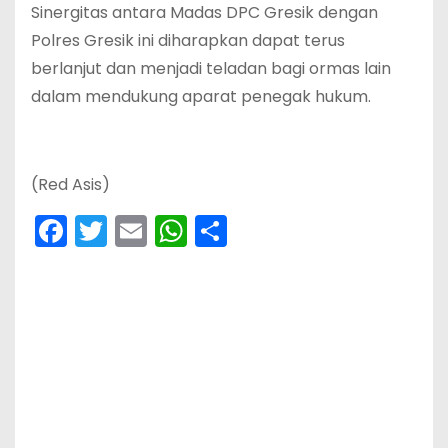
Sinergitas antara Madas DPC Gresik dengan
Polres Gresik ini diharapkan dapat terus
berlanjut dan menjadi teladan bagi ormas lain
dalam mendukung aparat penegak hukum.
(Red Asis)
F
T
E
W
S
a
w
m
h
h
c
itt
ai
a
ar
e
er
l
ts
e
b
A
o
p
o
p