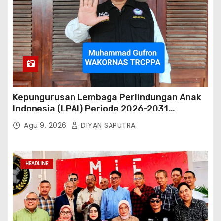
Kepungurusan Lembaga Perlindungan Anak
Indonesia (LPAI) Periode 2026-2031
Terbentuk, Wakil Kordinator Nasional Tim
Agu 9, 2026
DIYAN SAPUTRA
Reaksi Cepat Perlindungan Perempuan Anak
(Wakornas TRCPPA) Muhammad Gufron
Mengapresiasi Dan Beri Selamat
HEADLINE