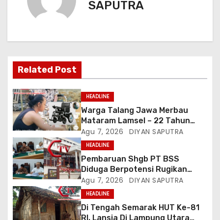
SAPUTRA
Related Post
HEADLINE
Warga Talang Jawa Merbau
Mataram Lamsel – 22 Tahun
Lumpuh Vina Agustina Viral Di
Agu 7, 2026
DIYAN SAPUTRA
Tiktok Inginkan Kursi Roda
HEADLINE
Listrik, Kepala Perwakilan
Pembaruan Shgb PT BSS
Provinsi Lampung Media
Diduga Berpotensi Rugikan
Cakrawala Tv Meminta Pemda
Negara, Kementrian ATR/BPN Di
Agu 7, 2026
DIYAN SAPUTRA
Lamsel Bertindak
Gugat Di PTUN Jakarta
HEADLINE
Di Tengah Semarak HUT Ke-81
RI, Lansia Di Lampung Utara