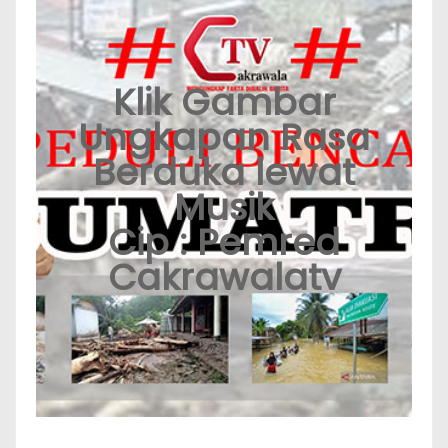
Klik Gambar
Ungkapan Rasa
Berduka lewat
Musik
Cip : Pemred
Cakrawalatv