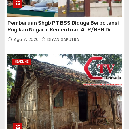
Pembaruan Shgb PT BSS Diduga Berpotensi
Rugikan Negara, Kementrian ATR/BPN Di
Gugat Di PTUN Jakarta
Agu 7, 2026
DIYAN SAPUTRA
HEADLINE