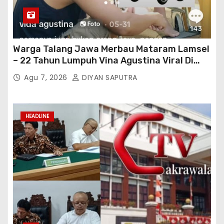
Warga Talang Jawa Merbau Mataram Lamsel
– 22 Tahun Lumpuh Vina Agustina Viral Di
Tiktok Inginkan Kursi Roda Listrik, Kepala
Agu 7, 2026
DIYAN SAPUTRA
Perwakilan Provinsi Lampung Media
Cakrawala Tv Meminta Pemda Lamsel
Bertindak
HEADLINE