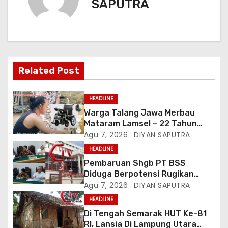
SAPUTRA
Related Post
HEADLINE
Warga Talang Jawa Merbau
Mataram Lamsel – 22 Tahun
Lumpuh Vina Agustina Viral Di
Agu 7, 2026
DIYAN SAPUTRA
Tiktok Inginkan Kursi Roda
HEADLINE
Listrik, Kepala Perwakilan
Pembaruan Shgb PT BSS
Provinsi Lampung Media
Diduga Berpotensi Rugikan
Cakrawala Tv Meminta Pemda
Negara, Kementrian ATR/BPN Di
Agu 7, 2026
DIYAN SAPUTRA
Lamsel Bertindak
Gugat Di PTUN Jakarta
HEADLINE
Di Tengah Semarak HUT Ke-81
RI, Lansia Di Lampung Utara