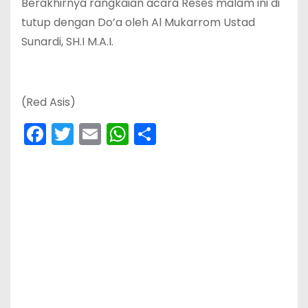
Berakhirnya rangkaian acara Reses malam ini di
tutup dengan Do’a oleh Al Mukarrom Ustad
Sunardi, SH.I M.A.I.
(Red Asis)
F
T
E
W
S
a
w
m
h
h
c
itt
ai
a
ar
e
er
l
ts
e
b
A
o
p
o
p
k