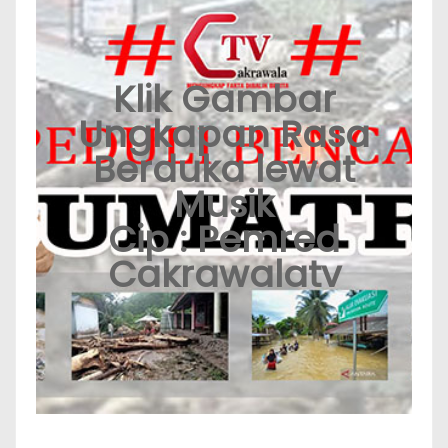
Klik Gambar
Ungkapan Rasa
Berduka lewat
Musik
Cip : Pemred
Cakrawalatv