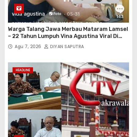
Warga Talang Jawa Merbau Mataram Lamsel
– 22 Tahun Lumpuh Vina Agustina Viral Di
Tiktok Inginkan Kursi Roda Listrik, Kepala
Agu 7, 2026
DIYAN SAPUTRA
Perwakilan Provinsi Lampung Media
Cakrawala Tv Meminta Pemda Lamsel
Bertindak
HEADLINE