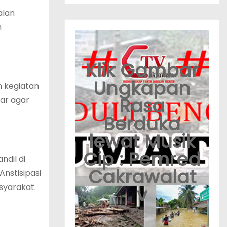
alan
n
Klik Gambar
Ungkapan
m kegiatan
Rasa
lar agar
Berduka
lewat Musik
Cip : Pemred
ndil di
Cakrawalat
nstisipasi
yarakat.
v