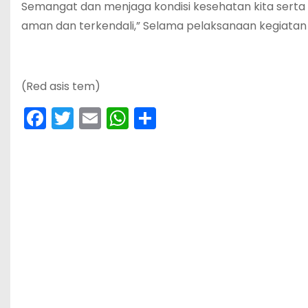
Semangat dan menjaga kondisi kesehatan kita serta
aman dan terkendali,” Selama pelaksanaan kegiatan 
(Red asis tem)
F
T
E
W
S
a
w
m
h
h
c
itt
ai
a
ar
e
er
l
ts
e
b
A
o
p
o
p
k