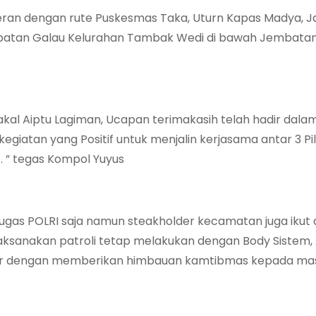
njeran dengan rute Puskesmas Taka, Uturn Kapas Madya, J
batan Galau Kelurahan Tambak Wedi di bawah Jembata
akal Aiptu Lagiman, Ucapan terimakasih telah hadir dala
egiatan yang Positif untuk menjalin kerjasama antar 3 Pi
. ” tegas Kompol Yuyus
as POLRI saja namun steakholder kecamatan juga ikut a
ksanakan patroli tetap melakukan dengan Body Sistem, A
er dengan memberikan himbauan kamtibmas kepada mas