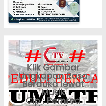
Klik Gambar
Ungkapan Rasa
Berduka lewat
Musik
Cip : Pemred