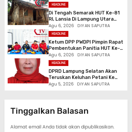
HEADLINE
Di Tengah Semarak HUT Ke-81
RI, Lansia Di Lampung Utara
Hidup Memprihatinkan
Agu 6, 2026
DIYAN SAPUTRA
HEADLINE
Ketum DPP PWDPI Pimpin Rapat
Pembentukan Panitia HUT Ke-4,
Berikut Susunan Dan Rangkaian
Agu 6, 2026
DIYAN SAPUTRA
Kegiatannya
HEADLINE
DPRD Lampung Selatan Akan
Teruskan Keluhan Petani Ke
Dinas Terkait, Minta Audit
Agu 5, 2026
DIYAN SAPUTRA
Penyaluran Pupuk Bersubsidi Di
Desa Budi Lestari
Tinggalkan Balasan
Alamat email Anda tidak akan dipublikasikan.