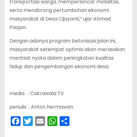
transportasi warga, memperlancar mobilitas,
serta mendorong pertumbuhan ekonomi
masyarakat di Desa Cijayanti,” ujar Ahmad
Paojan.
Dengan adanya program betonisasi jalan ini,
masyarakat setempat optimis akan merasakan
manfaat nyata dalam peningkatan kualitas
hidup dan pengembangan ekonomi desa.
media : Cakrawala TV
penulis : Anton hermawan
F
T
E
W
S
a
w
m
h
h