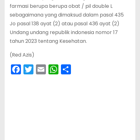
farmasi berupa berupa obat / pil double L
sebagaimana yang dimaksud dalam pasal 435
Jo pasal 138 ayat (2) atau pasal 436 ayat (2)
Undang undang republik indonesia nomor 17
tahun 2023 tentang Kesehatan.
(Red Azis)
F
T
E
W
S
a
w
m
h
h
c
itt
ai
a
ar
e
er
l
ts
e
b
A
o
p
o
p
k