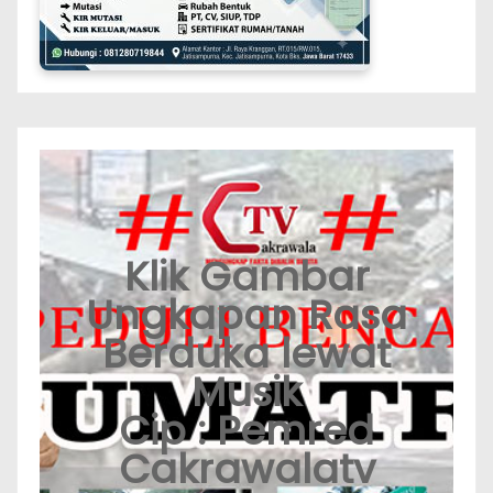
Klik Gambar
Ungkapan Rasa
Berduka lewat
Musik
Cip : Pemred
Cakrawalatv