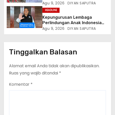
Meninggal Diduga Akibat
Agu 9, 2026
DIYAN SAPUTRA
Tekanan Hutang
HEADLINE
Kepungurusan Lembaga
Perlindungan Anak Indonesia
(LPAI) Periode 2026-2031
Agu 9, 2026
DIYAN SAPUTRA
Terbentuk, Wakil Kordinator
Nasional Tim Reaksi Cepat
Perlindungan Perempuan Anak
(Wakornas TRCPPA) Muhammad
Tinggalkan Balasan
Gufron Mengapresiasi Dan Beri
Selamat
Alamat email Anda tidak akan dipublikasikan.
Ruas yang wajib ditandai
*
Komentar
*