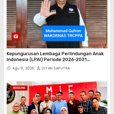
Kepungurusan Lembaga Perlindungan Anak
Indonesia (LPAI) Periode 2026-2031
Terbentuk, Wakil Kordinator Nasional Tim
Agu 9, 2026
DIYAN SAPUTRA
Reaksi Cepat Perlindungan Perempuan Anak
(Wakornas TRCPPA) Muhammad Gufron
Mengapresiasi Dan Beri Selamat
HEADLINE