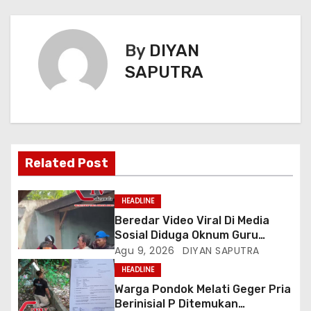
By
DIYAN
SAPUTRA
Related Post
HEADLINE
Beredar Video Viral Di Media
Sosial Diduga Oknum Guru
Menampar Murid Di Halaman
Agu 9, 2026
DIYAN SAPUTRA
Parkir Sekolah
HEADLINE
Warga Pondok Melati Geger Pria
Berinisial P Ditemukan