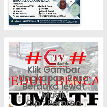
Klik Gambar
Ungkapan Rasa
Berduka lewat
Musik
Cip : Pemred