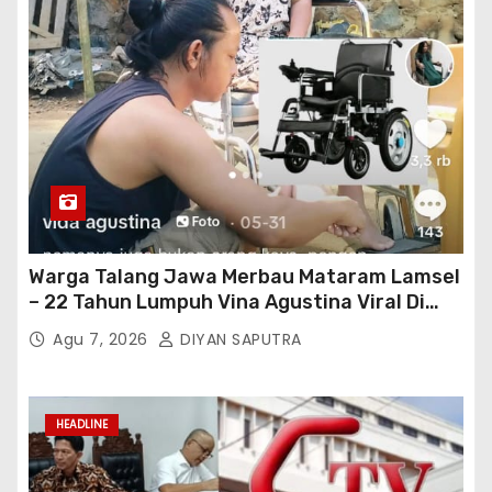
Warga Talang Jawa Merbau Mataram Lamsel
– 22 Tahun Lumpuh Vina Agustina Viral Di
Tiktok Inginkan Kursi Roda Listrik, Kepala
Agu 7, 2026
DIYAN SAPUTRA
Perwakilan Provinsi Lampung Media
Cakrawala Tv Meminta Pemda Lamsel
Bertindak
HEADLINE