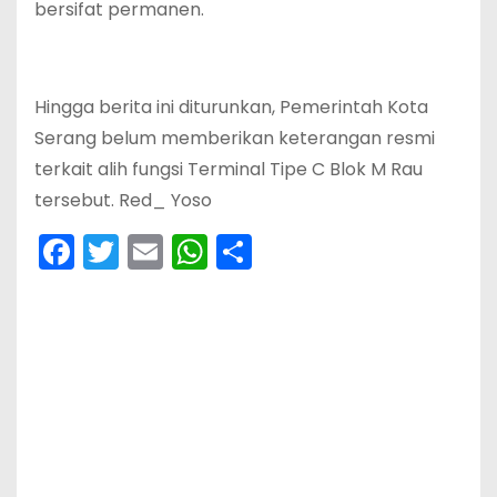
bersifat permanen.
Hingga berita ini diturunkan, Pemerintah Kota
Serang belum memberikan keterangan resmi
terkait alih fungsi Terminal Tipe C Blok M Rau
tersebut. Red_ Yoso
F
T
E
W
S
a
w
m
h
h
c
itt
ai
a
ar
e
er
l
ts
e
b
A
o
p
o
p