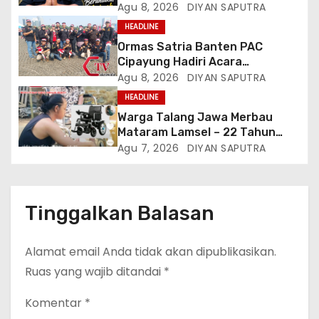
Perkuat Solidaritas Dan
Agu 8, 2026
DIYAN SAPUTRA
Kebersamaan
HEADLINE
Ormas Satria Banten PAC
Cipayung Hadiri Acara
Menjelang HUT Ke-81
Agu 8, 2026
DIYAN SAPUTRA
Kemerdekaan RI Di Silang Monas
HEADLINE
Warga Talang Jawa Merbau
Mataram Lamsel – 22 Tahun
Lumpuh Vina Agustina Viral Di
Agu 7, 2026
DIYAN SAPUTRA
Tiktok Inginkan Kursi Roda
Listrik, Kepala Perwakilan
Provinsi Lampung Media
Cakrawala Tv Meminta Pemda
Tinggalkan Balasan
Lamsel Bertindak
Alamat email Anda tidak akan dipublikasikan.
Ruas yang wajib ditandai
*
Komentar
*