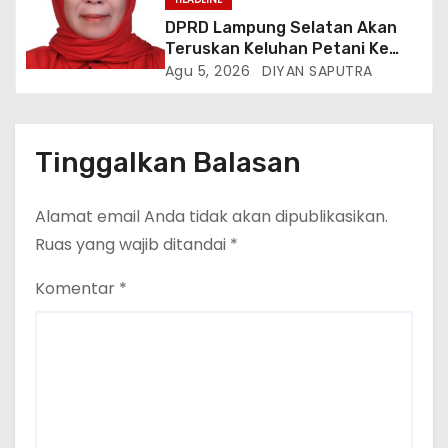
DPRD Lampung Selatan Akan
Teruskan Keluhan Petani Ke
Dinas Terkait, Minta Audit
Agu 5, 2026
DIYAN SAPUTRA
Penyaluran Pupuk Bersubsidi Di
Desa Budi Lestari
Tinggalkan Balasan
Alamat email Anda tidak akan dipublikasikan.
Ruas yang wajib ditandai
*
Komentar
*