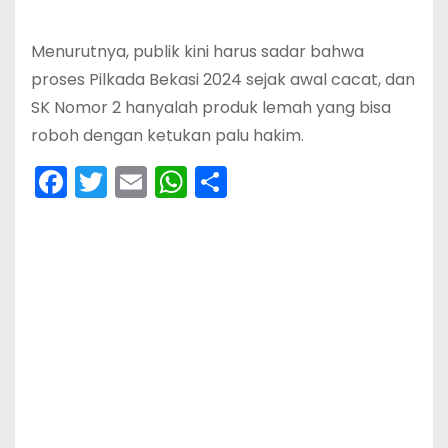
Menurutnya, publik kini harus sadar bahwa
proses Pilkada Bekasi 2024 sejak awal cacat, dan
SK Nomor 2 hanyalah produk lemah yang bisa
roboh dengan ketukan palu hakim.
F
T
E
W
S
a
w
m
h
h
c
itt
ai
a
ar
e
er
l
ts
e
b
A
o
p
o
p
k