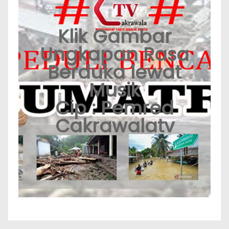
Klik Gambar
Ungkapan Rasa
Berduka lewat
Musik
Cip : Pemred
Cakrawalatv