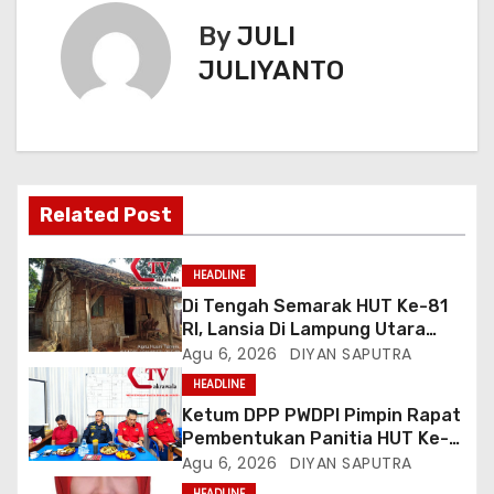
By
JULI
JULIYANTO
Related Post
HEADLINE
Di Tengah Semarak HUT Ke-81
RI, Lansia Di Lampung Utara
Hidup Memprihatinkan
Agu 6, 2026
DIYAN SAPUTRA
HEADLINE
Ketum DPP PWDPI Pimpin Rapat
Pembentukan Panitia HUT Ke-4,
Berikut Susunan Dan Rangkaian
Agu 6, 2026
DIYAN SAPUTRA
Kegiatannya
HEADLINE