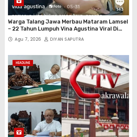
Warga Talang Jawa Merbau Mataram Lamsel
– 22 Tahun Lumpuh Vina Agustina Viral Di
Tiktok Inginkan Kursi Roda Listrik, Kepala
Agu 7, 2026
DIYAN SAPUTRA
Perwakilan Provinsi Lampung Media
Cakrawala Tv Meminta Pemda Lamsel
Bertindak
HEADLINE