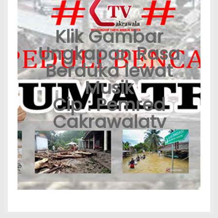
Klik Gambar
Ungkapan Rasa
Berduka lewat
Musik
Cip : Pemred
Cakrawalatv