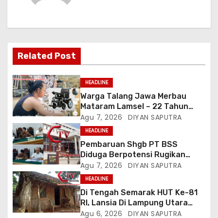
Related Post
HEADLINE
Warga Talang Jawa Merbau
Mataram Lamsel – 22 Tahun
Lumpuh Vina Agustina Viral Di
Agu 7, 2026
DIYAN SAPUTRA
Tiktok Inginkan Kursi Roda
HEADLINE
Listrik, Kepala Perwakilan
Pembaruan Shgb PT BSS
Provinsi Lampung Media
Diduga Berpotensi Rugikan
Cakrawala Tv Meminta Pemda
Negara, Kementrian ATR/BPN Di
Agu 7, 2026
DIYAN SAPUTRA
Lamsel Bertindak
Gugat Di PTUN Jakarta
HEADLINE
Di Tengah Semarak HUT Ke-81
RI, Lansia Di Lampung Utara
Hidup Memprihatinkan
Agu 6, 2026
DIYAN SAPUTRA