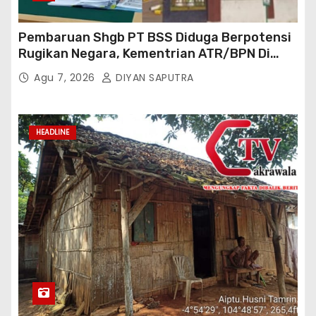
Pembaruan Shgb PT BSS Diduga Berpotensi
Rugikan Negara, Kementrian ATR/BPN Di
Gugat Di PTUN Jakarta
Agu 7, 2026
DIYAN SAPUTRA
HEADLINE