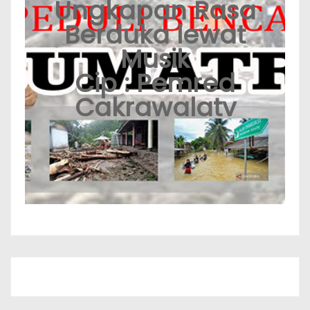
Ungkapan Rasa
Berduka lewat
Musik
Cip : Pemred
Cakrawalatv