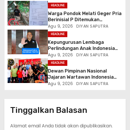
HEADLINE
Warga Pondok Melati Geger Pria
Berinisial P Ditemukan
Meninggal Diduga Akibat
Agu 9, 2026
DIYAN SAPUTRA
Tekanan Hutang
HEADLINE
Kepungurusan Lembaga
Perlindungan Anak Indonesia
(LPAI) Periode 2026-2031
Agu 9, 2026
DIYAN SAPUTRA
Terbentuk, Wakil Kordinator
HEADLINE
Nasional Tim Reaksi Cepat
Dewan Pimpinan Nasional
Perlindungan Perempuan Anak
Jajaran Wartawan Indonesia
(Wakornas TRCPPA) Muhammad
(DPN-JWI) Menggelar Rapat
Agu 9, 2026
DIYAN SAPUTRA
Gufron Mengapresiasi Dan Beri
Konsolidasi Dan Restrukturisasi
Selamat
Di Jakarta
Tinggalkan Balasan
Alamat email Anda tidak akan dipublikasikan.