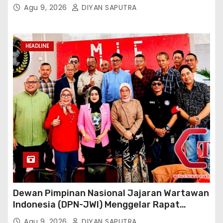
Terbentuk, Wakil Kordinator Nasional Tim
Agu 9, 2026
DIYAN SAPUTRA
Reaksi Cepat Perlindungan Perempuan Anak
(Wakornas TRCPPA) Muhammad Gufron
Mengapresiasi Dan Beri Selamat
HEADLINE
Dewan Pimpinan Nasional Jajaran Wartawan
Indonesia (DPN-JWI) Menggelar Rapat
Konsolidasi Dan Restrukturisasi Di Jakarta
Agu 9, 2026
DIYAN SAPUTRA