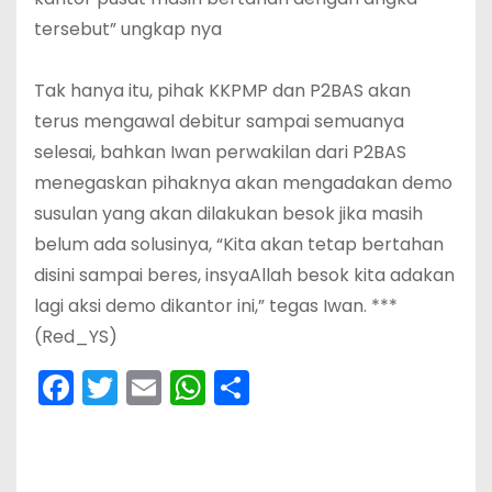
tersebut” ungkap nya
‎Tak hanya itu, pihak KKPMP dan P2BAS akan
terus mengawal debitur sampai semuanya
selesai, bahkan Iwan perwakilan dari P2BAS
menegaskan pihaknya akan mengadakan demo
susulan yang akan dilakukan besok jika masih
belum ada solusinya, “Kita akan tetap bertahan
disini sampai beres, insyaAllah besok kita adakan
lagi aksi demo dikantor ini,” tegas Iwan. ***
(Red_YS)
F
T
E
W
S
a
w
m
h
h
c
itt
ai
a
ar