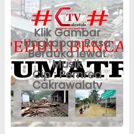
Klik Gambar
Ungkapan Rasa
Berduka lewat
Musik
Cip : Pemred
Cakrawalatv