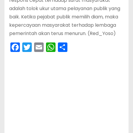
respons cepat terhadap surat masyarakat
adalah tolok ukur utama pelayanan publik yang
baik. Ketika pejabat publik memilih diam, maka
kepercayaan masyarakat terhadap lembaga
pemerintah akan terus menurun. (Red_Yoso)
F
T
E
W
S
a
w
m
h
h
c
itt
ai
a
ar
e
er
l
ts
e
b
A
o
p
o
p
k