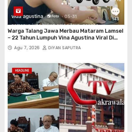
Warga Talang Jawa Merbau Mataram Lamsel
– 22 Tahun Lumpuh Vina Agustina Viral Di
Tiktok Inginkan Kursi Roda Listrik, Kepala
Agu 7, 2026
DIYAN SAPUTRA
Perwakilan Provinsi Lampung Media
Cakrawala Tv Meminta Pemda Lamsel
Bertindak
HEADLINE