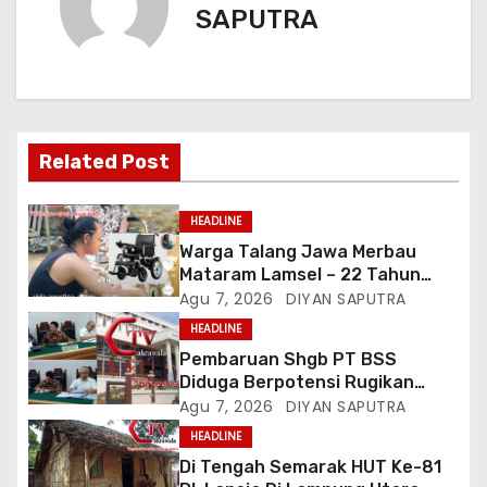
SAPUTRA
Related Post
HEADLINE
Warga Talang Jawa Merbau
Mataram Lamsel – 22 Tahun
Lumpuh Vina Agustina Viral Di
Agu 7, 2026
DIYAN SAPUTRA
Tiktok Inginkan Kursi Roda
HEADLINE
Listrik, Kepala Perwakilan
Pembaruan Shgb PT BSS
Provinsi Lampung Media
Diduga Berpotensi Rugikan
Cakrawala Tv Meminta Pemda
Negara, Kementrian ATR/BPN Di
Agu 7, 2026
DIYAN SAPUTRA
Lamsel Bertindak
Gugat Di PTUN Jakarta
HEADLINE
Di Tengah Semarak HUT Ke-81