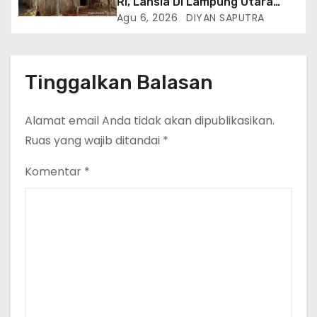
RI, Lansia Di Lampung Utara
Hidup Memprihatinkan
Agu 6, 2026
DIYAN SAPUTRA
Tinggalkan Balasan
Alamat email Anda tidak akan dipublikasikan.
Ruas yang wajib ditandai
*
Komentar
*