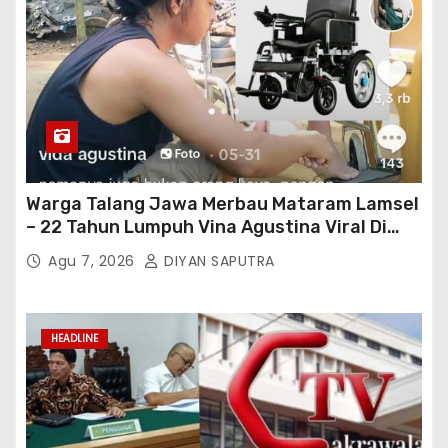
Warga Talang Jawa Merbau Mataram Lamsel
– 22 Tahun Lumpuh Vina Agustina Viral Di
Tiktok Inginkan Kursi Roda Listrik, Kepala
Agu 7, 2026
DIYAN SAPUTRA
Perwakilan Provinsi Lampung Media
Cakrawala Tv Meminta Pemda Lamsel
Bertindak
HEADLINE