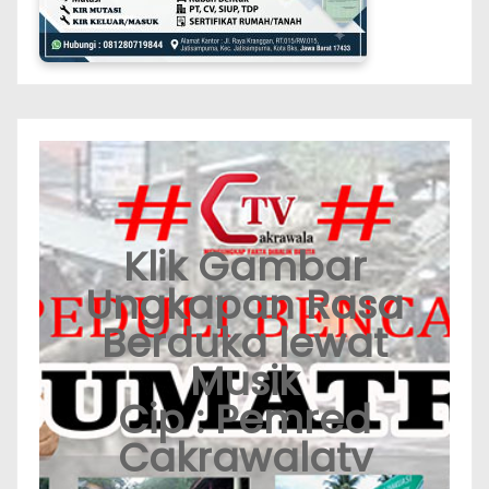
Klik Gambar
Ungkapan Rasa
Berduka lewat
Musik
Cip : Pemred
Cakrawalatv