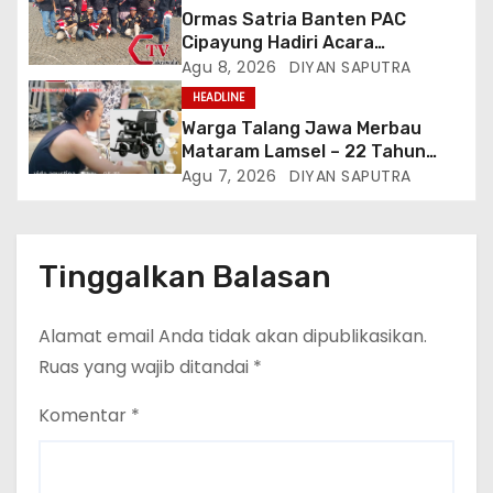
Ormas Satria Banten PAC
Cipayung Hadiri Acara
Menjelang HUT Ke-81
Agu 8, 2026
DIYAN SAPUTRA
Kemerdekaan RI Di Silang Monas
HEADLINE
Warga Talang Jawa Merbau
Mataram Lamsel – 22 Tahun
Lumpuh Vina Agustina Viral Di
Agu 7, 2026
DIYAN SAPUTRA
Tiktok Inginkan Kursi Roda
Listrik, Kepala Perwakilan
Provinsi Lampung Media
Cakrawala Tv Meminta Pemda
Tinggalkan Balasan
Lamsel Bertindak
Alamat email Anda tidak akan dipublikasikan.
Ruas yang wajib ditandai
*
Komentar
*