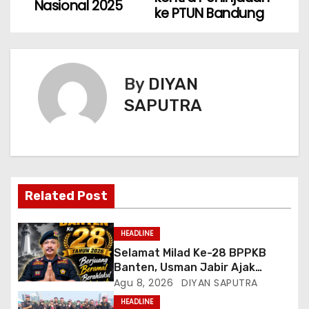
Nasional 2025
ke PTUN Bandung
By
DIYAN
SAPUTRA
Related Post
HEADLINE
Selamat Milad Ke-28 BPPKB
Banten, Usman Jabir Ajak
Perkuat Solidaritas Dan
Agu 8, 2026
DIYAN SAPUTRA
Kebersamaan
HEADLINE