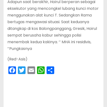
Adapun saat berakhir, Hoirul berperan sebagai
eksekutor yang mencongkel lubang kunci motor
menggunakan alat kunci T. Sedangkan Rama
bertugas mengawasi situasi. Saat keduanya
ditangkap di kos Balongpanggang, Gresik, Hoirul
sempat berusaha kabur sehingga polisi
menembak kedua kakinya. ’’ MHA ini residivis,
’’Pungkasnya
(Red-Asis)
F
T
E
W
S
a
w
m
h
h
c
itt
ai
a
ar
e
er
l
ts
e
b
A