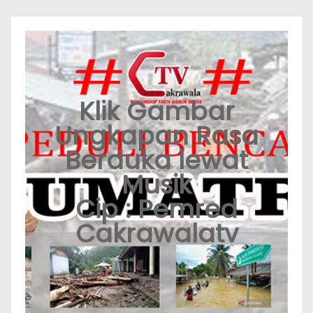
Klik Gambar
Ungkapan Rasa
Berduka lewat
Musik
Cip : Pemred
Cakrawalatv