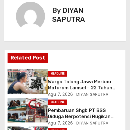
By
DIYAN
SAPUTRA
Related Post
HEADLINE
Warga Talang Jawa Merbau
Mataram Lamsel – 22 Tahun
Lumpuh Vina Agustina Viral Di
Agu 7, 2026
DIYAN SAPUTRA
Tiktok Inginkan Kursi Roda
HEADLINE
Listrik, Kepala Perwakilan
Pembaruan Shgb PT BSS
Provinsi Lampung Media
Diduga Berpotensi Rugikan
Cakrawala Tv Meminta Pemda
Negara, Kementrian ATR/BPN Di
Agu 7, 2026
DIYAN SAPUTRA
Lamsel Bertindak
Gugat Di PTUN Jakarta