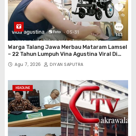
Warga Talang Jawa Merbau Mataram Lamsel
– 22 Tahun Lumpuh Vina Agustina Viral Di
Tiktok Inginkan Kursi Roda Listrik, Kepala
Agu 7, 2026
DIYAN SAPUTRA
Perwakilan Provinsi Lampung Media
Cakrawala Tv Meminta Pemda Lamsel
Bertindak
HEADLINE