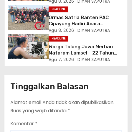
Perkuat Solidaritas Dan
Agu 8, 2026
DIYAN SAPUTRA
Kebersamaan
HEADLINE
Ormas Satria Banten PAC
Cipayung Hadiri Acara
Menjelang HUT Ke-81
Agu 8, 2026
DIYAN SAPUTRA
Kemerdekaan RI Di Silang Monas
HEADLINE
Warga Talang Jawa Merbau
Mataram Lamsel – 22 Tahun
Lumpuh Vina Agustina Viral Di
Agu 7, 2026
DIYAN SAPUTRA
Tiktok Inginkan Kursi Roda
Listrik, Kepala Perwakilan
Provinsi Lampung Media
Cakrawala Tv Meminta Pemda
Tinggalkan Balasan
Lamsel Bertindak
Alamat email Anda tidak akan dipublikasikan.
Ruas yang wajib ditandai
*
Komentar
*