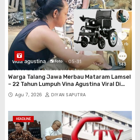
Warga Talang Jawa Merbau Mataram Lamsel
– 22 Tahun Lumpuh Vina Agustina Viral Di
Tiktok Inginkan Kursi Roda Listrik, Kepala
Agu 7, 2026
DIYAN SAPUTRA
Perwakilan Provinsi Lampung Media
Cakrawala Tv Meminta Pemda Lamsel
Bertindak
HEADLINE