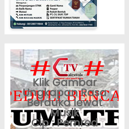
Klik Gambar
Ungkapan Rasa
Berduka lewat
Musik
Cip : Pemred