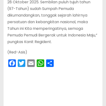
28 Oktober 2025. Sembilan puluh tujuh tahun
(97-Tahun) sudah Sumpah Pemuda
dikumandangkan, tonggak sejarah lahirnya
persatuan dan kebangkitan nasional, maka
Tahun ini Kita memperingatinya, semoga
Pemuda Pemudi Bergerak untuk Indonesia Maju,”
pungkas Kanit Regident.
(Red-Asis)
F
T
E
W
S
a
w
m
h
h
c
itt
ai
a
ar
e
er
l
ts
e
b
A
o
p