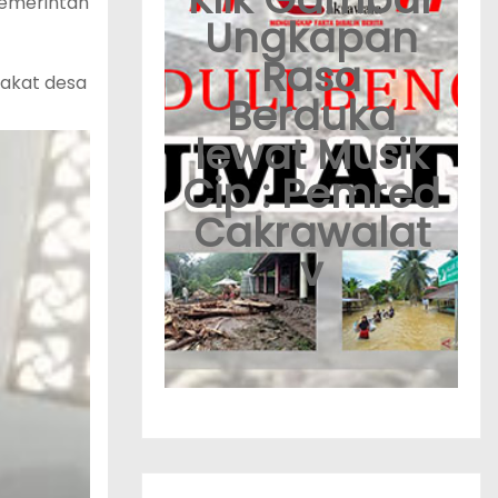
pemerintah
Ungkapan
Rasa
akat desa
Berduka
lewat Musik
Cip : Pemred
Cakrawalat
v