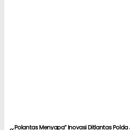
o
p
o
p
k
Polantas Menyapa” Inovasi Ditlantas Polda