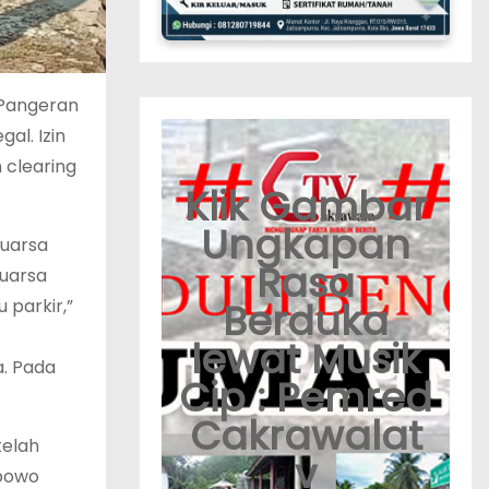
 Pangeran
al. Izin
 clearing
Klik Gambar
Ungkapan
kuarsa
Rasa
kuarsa
 parkir,”
Berduka
lewat Musik
a. Pada
Cip : Pemred
Cakrawalat
telah
v
abowo