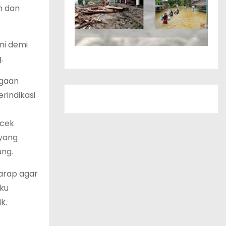
m dan
ni demi
.
ugaan
rindikasi
ecek
 yang
ung.
arap agar
ku
k.