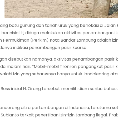
ng batu gunung dan tanah uruk yang berlokasi di Jalan
erinisial H, diduga melakukan aktivitas penambangan ileg
 Permukiman (Perkim) Kota Bandar Lampung adalah izin
adanya indikasi penambangan pasir kuarsa
gan disebutkan namanya, aktivitas penambangan pasir 
da malam hari. “Mobil-mobil Tronron pengangkut pasir 
yalahi izin yang seharusnya hanya untuk landclearing atau
ss inisial H, Orang tersebut memilih diam seribu bahas
encoreng citra pertambangan di Indonesia, terutama se
 Subianto terkait penertiban izin-izin tambang ilegal. Pr