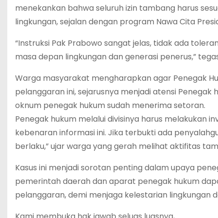
menekankan bahwa seluruh izin tambang harus sesu
lingkungan, sejalan dengan program Nawa Cita Presid
“Instruksi Pak Prabowo sangat jelas, tidak ada tolera
masa depan lingkungan dan generasi penerus,” tega
Warga masyarakat mengharapkan agar Penegak Huku
pelanggaran ini, sejarusnya menjadi atensi Penegak 
oknum penegak hukum sudah menerima setoran.
Penegak hukum melalui divisinya harus melakukan i
kebenaran informasi ini. Jika terbukti ada penyalahg
berlaku,” ujar warga yang gerah melihat aktifitas 
Kasus ini menjadi sorotan penting dalam upaya pe
pemerintah daerah dan aparat penegak hukum dapa
pelanggaran, demi menjaga kelestarian lingkungan 
Kami membuka hak jawab seluas luasnya,