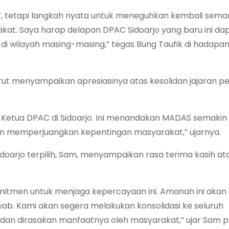
if, tetapi langkah nyata untuk meneguhkan kembali sem
t. Saya harap delapan DPAC Sidoarjo yang baru ini da
di wilayah masing-masing,” tegas Bung Taufik di hadapan
rut menyampaikan apresiasinya atas kesolidan jajaran p
 Ketua DPAC di Sidoarjo. Ini menandakan MADAS semakin s
pan memperjuangkan kepentingan masyarakat,” ujarnya.
arjo terpilih, Sam, menyampaikan rasa terima kasih at
mitmen untuk menjaga kepercayaan ini. Amanah ini akan
ab. Kami akan segera melakukan konsolidasi ke seluruh
dan dirasakan manfaatnya oleh masyarakat,” ujar Sam 