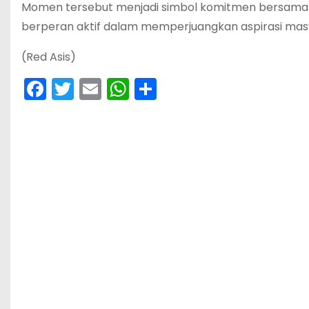
Momen tersebut menjadi simbol komitmen bersama 
berperan aktif dalam memperjuangkan aspirasi masy
(Red Asis)
F
T
E
W
S
a
w
m
h
h
c
itt
ai
a
ar
e
er
l
ts
e
b
A
o
p
o
p
k