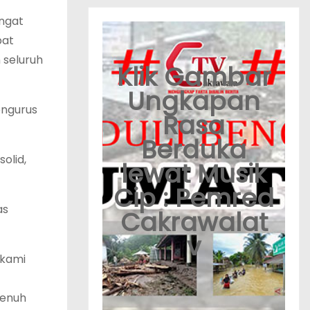
angat
pat
 seluruh
Klik Gambar
Ungkapan
engurus
Rasa
Berduka
olid,
lewat Musik
Cip : Pemred
as
Cakrawalat
v
 kami
penuh