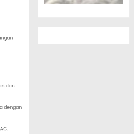
uangan
an dan
ya dengan
PAC.