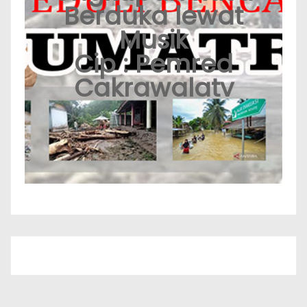
Berduka lewat
Musik
Cip : Pemred
Cakrawalatv