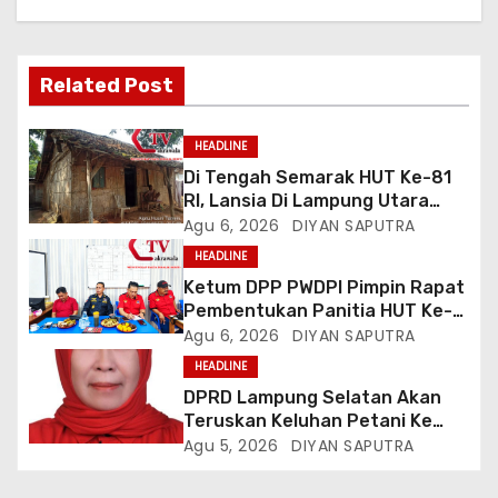
Related Post
HEADLINE
Di Tengah Semarak HUT Ke-81
RI, Lansia Di Lampung Utara
Hidup Memprihatinkan
Agu 6, 2026
DIYAN SAPUTRA
HEADLINE
Ketum DPP PWDPI Pimpin Rapat
Pembentukan Panitia HUT Ke-4,
Berikut Susunan Dan Rangkaian
Agu 6, 2026
DIYAN SAPUTRA
Kegiatannya
HEADLINE
DPRD Lampung Selatan Akan
Teruskan Keluhan Petani Ke
Dinas Terkait, Minta Audit
Agu 5, 2026
DIYAN SAPUTRA
Penyaluran Pupuk Bersubsidi Di
Desa Budi Lestari