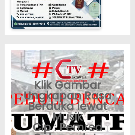
Klik Gambar
Ungkapan Rasa
Berduka lewat
Musik
Cip : Pemred