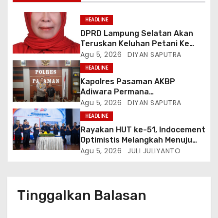
HEADLINE
DPRD Lampung Selatan Akan
Teruskan Keluhan Petani Ke
Dinas Terkait, Minta Audit
Agu 5, 2026
DIYAN SAPUTRA
Penyaluran Pupuk Bersubsidi Di
HEADLINE
Desa Budi Lestari
Kapolres Pasaman AKBP
Adiwara Permana
Anggawisastra S.I.K. Sambut
Agu 5, 2026
DIYAN SAPUTRA
Kedatangan Kepala Cakrawala
HEADLINE
Tv Sumatera Barat
Rayakan HUT ke-51, Indocement
Optimistis Melangkah Menuju
Masa Depan Lebih Hijau
Agu 5, 2026
JULI JULIYANTO
Tinggalkan Balasan