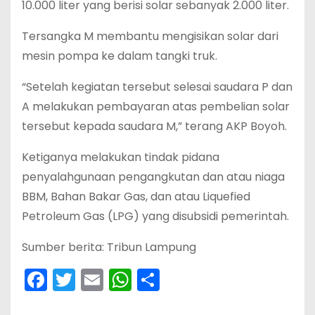
10.000 liter yang berisi solar sebanyak 2.000 liter.
Tersangka M membantu mengisikan solar dari
mesin pompa ke dalam tangki truk.
“Setelah kegiatan tersebut selesai saudara P dan
A melakukan pembayaran atas pembelian solar
tersebut kepada saudara M,” terang AKP Boyoh.
Ketiganya melakukan tindak pidana
penyalahgunaan pengangkutan dan atau niaga
BBM, Bahan Bakar Gas, dan atau Liquefied
Petroleum Gas (LPG) yang disubsidi pemerintah.
Sumber berita: Tribun Lampung
F
T
E
W
S
a
w
m
h
h