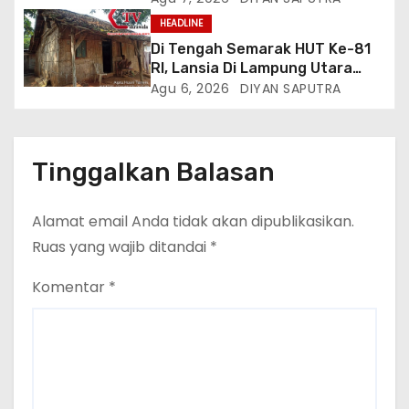
Lamsel Bertindak
Gugat Di PTUN Jakarta
HEADLINE
Di Tengah Semarak HUT Ke-81
RI, Lansia Di Lampung Utara
Hidup Memprihatinkan
Agu 6, 2026
DIYAN SAPUTRA
Tinggalkan Balasan
Alamat email Anda tidak akan dipublikasikan.
Ruas yang wajib ditandai
*
Komentar
*