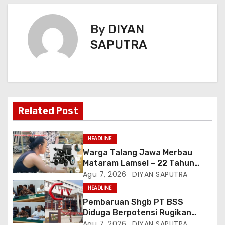
By
DIYAN
SAPUTRA
Related Post
HEADLINE
Warga Talang Jawa Merbau
Mataram Lamsel – 22 Tahun
Lumpuh Vina Agustina Viral Di
Agu 7, 2026
DIYAN SAPUTRA
Tiktok Inginkan Kursi Roda
HEADLINE
Listrik, Kepala Perwakilan
Pembaruan Shgb PT BSS
Provinsi Lampung Media
Diduga Berpotensi Rugikan
Cakrawala Tv Meminta Pemda
Negara, Kementrian ATR/BPN Di
Agu 7, 2026
DIYAN SAPUTRA