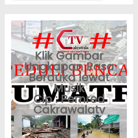
Klik Gambar
Ungkapan Rasa
Berduka lewat
Musik
Cip : Pemred
Cakrawalatv