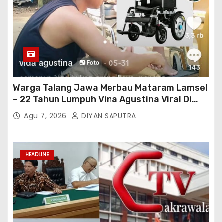
Warga Talang Jawa Merbau Mataram Lamsel
– 22 Tahun Lumpuh Vina Agustina Viral Di
Tiktok Inginkan Kursi Roda Listrik, Kepala
Agu 7, 2026
DIYAN SAPUTRA
Perwakilan Provinsi Lampung Media
Cakrawala Tv Meminta Pemda Lamsel
Bertindak
HEADLINE