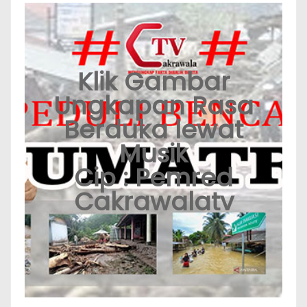
Klik Gambar
Ungkapan Rasa
Berduka lewat
Musik
Cip : Pemred
Cakrawalatv