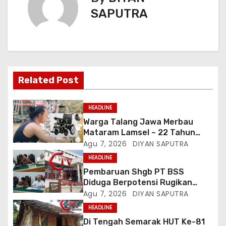
SAPUTRA
Related Post
HEADLINE
Warga Talang Jawa Merbau
Mataram Lamsel – 22 Tahun
Lumpuh Vina Agustina Viral Di
Agu 7, 2026
DIYAN SAPUTRA
Tiktok Inginkan Kursi Roda
HEADLINE
Listrik, Kepala Perwakilan
Pembaruan Shgb PT BSS
Provinsi Lampung Media
Diduga Berpotensi Rugikan
Cakrawala Tv Meminta Pemda
Negara, Kementrian ATR/BPN Di
Agu 7, 2026
DIYAN SAPUTRA
Lamsel Bertindak
Gugat Di PTUN Jakarta
HEADLINE
Di Tengah Semarak HUT Ke-81