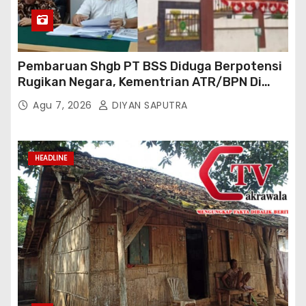
Pembaruan Shgb PT BSS Diduga Berpotensi
Rugikan Negara, Kementrian ATR/BPN Di
Gugat Di PTUN Jakarta
Agu 7, 2026
DIYAN SAPUTRA
HEADLINE