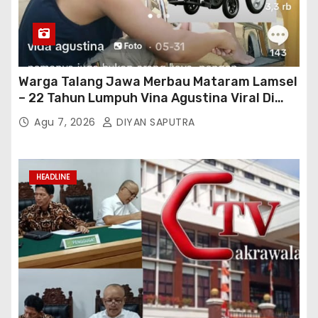
Warga Talang Jawa Merbau Mataram Lamsel
– 22 Tahun Lumpuh Vina Agustina Viral Di
Tiktok Inginkan Kursi Roda Listrik, Kepala
Agu 7, 2026
DIYAN SAPUTRA
Perwakilan Provinsi Lampung Media
Cakrawala Tv Meminta Pemda Lamsel
Bertindak
HEADLINE