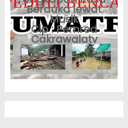
Berduka lewat
Musik
Cip : Pemred
Cakrawalatv