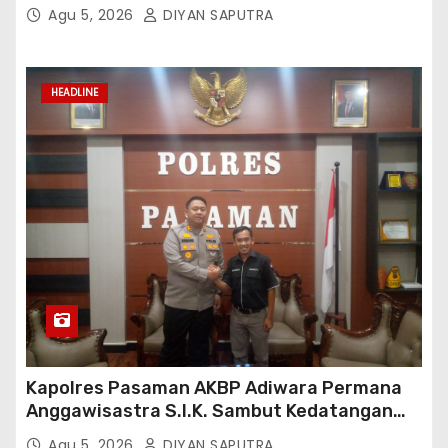
Penyaluran Pupuk Bersubsidi Di Desa Budi
Agu 5, 2026
DIYAN SAPUTRA
Lestari
HEADLINE
Kapolres Pasaman AKBP Adiwara Permana
Anggawisastra S.I.K. Sambut Kedatangan
Kepala Cakrawala Tv Sumatera Barat
Agu 5, 2026
DIYAN SAPUTRA