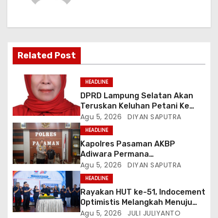
Related Post
HEADLINE
DPRD Lampung Selatan Akan
Teruskan Keluhan Petani Ke
Dinas Terkait, Minta Audit
Agu 5, 2026
DIYAN SAPUTRA
Penyaluran Pupuk Bersubsidi Di
HEADLINE
Desa Budi Lestari
Kapolres Pasaman AKBP
Adiwara Permana
Anggawisastra S.I.K. Sambut
Agu 5, 2026
DIYAN SAPUTRA
Kedatangan Kepala Cakrawala
HEADLINE
Tv Sumatera Barat
Rayakan HUT ke-51, Indocement
Optimistis Melangkah Menuju
Masa Depan Lebih Hijau
Agu 5, 2026
JULI JULIYANTO