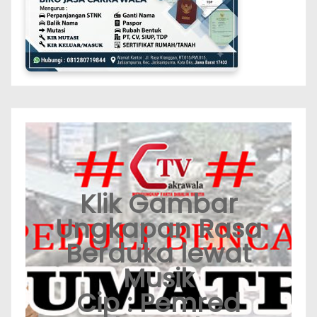
Klik Gambar
Ungkapan Rasa
Berduka lewat
Musik
Cip : Pemred