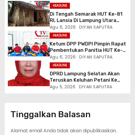
HEADLINE
Di Tengah Semarak HUT Ke-81
RI, Lansia Di Lampung Utara
Hidup Memprihatinkan
Agu 6, 2026
DIYAN SAPUTRA
HEADLINE
Ketum DPP PWDPI Pimpin Rapat
Pembentukan Panitia HUT Ke-4,
Berikut Susunan Dan Rangkaian
Agu 6, 2026
DIYAN SAPUTRA
Kegiatannya
HEADLINE
DPRD Lampung Selatan Akan
Teruskan Keluhan Petani Ke
Dinas Terkait, Minta Audit
Agu 5, 2026
DIYAN SAPUTRA
Penyaluran Pupuk Bersubsidi Di
Desa Budi Lestari
Tinggalkan Balasan
Alamat email Anda tidak akan dipublikasikan.