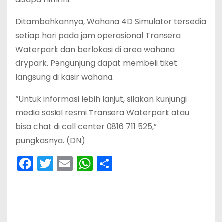
Ditambahkannya, Wahana 4D Simulator tersedia
setiap hari pada jam operasional Transera
Waterpark dan berlokasi di area wahana
drypark. Pengunjung dapat membeli tiket
langsung di kasir wahana.
“Untuk informasi lebih lanjut, silakan kunjungi
media sosial resmi Transera Waterpark atau
bisa chat di call center 0816 711 525,”
pungkasnya. (DN)
F
T
E
W
S
a
w
m
h
h
c
itt
ai
a
ar
e
er
l
ts
e