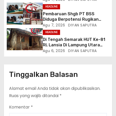
Tiktok Inginkan Kursi Roda
HEADLINE
Listrik, Kepala Perwakilan
Pembaruan Shgb PT BSS
Provinsi Lampung Media
Diduga Berpotensi Rugikan
Cakrawala Tv Meminta Pemda
Negara, Kementrian ATR/BPN Di
Agu 7, 2026
DIYAN SAPUTRA
Lamsel Bertindak
Gugat Di PTUN Jakarta
HEADLINE
Di Tengah Semarak HUT Ke-81
RI, Lansia Di Lampung Utara
Hidup Memprihatinkan
Agu 6, 2026
DIYAN SAPUTRA
Tinggalkan Balasan
Alamat email Anda tidak akan dipublikasikan.
Ruas yang wajib ditandai
*
Komentar
*