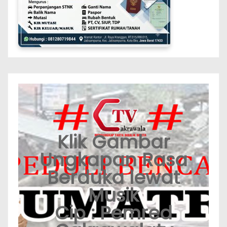
Klik Gambar
Ungkapan Rasa
Berduka lewat
Musik
Cip : Pemred