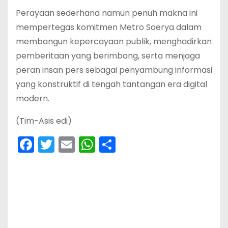
Perayaan sederhana namun penuh makna ini
mempertegas komitmen Metro Soerya dalam
membangun kepercayaan publik, menghadirkan
pemberitaan yang berimbang, serta menjaga
peran insan pers sebagai penyambung informasi
yang konstruktif di tengah tantangan era digital
modern.
(Tim-Asis edi)
F
T
E
W
S
a
w
m
h
h
c
itt
ai
a
ar
e
er
l
ts
e
b
A
o
p