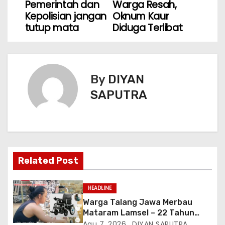
Pemerintah dan
Warga Resah,
Kepolisian jangan
Oknum Kaur
tutup mata
Diduga Terlibat
By
DIYAN
SAPUTRA
Related Post
HEADLINE
Warga Talang Jawa Merbau
Mataram Lamsel – 22 Tahun
Lumpuh Vina Agustina Viral Di
Agu 7, 2026
DIYAN SAPUTRA