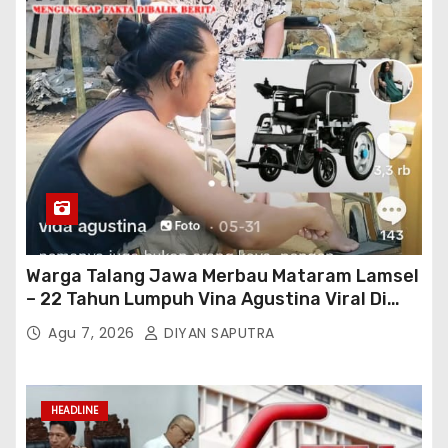
Warga Talang Jawa Merbau Mataram Lamsel
– 22 Tahun Lumpuh Vina Agustina Viral Di
Tiktok Inginkan Kursi Roda Listrik, Kepala
Agu 7, 2026
DIYAN SAPUTRA
Perwakilan Provinsi Lampung Media
Cakrawala Tv Meminta Pemda Lamsel
Bertindak
HEADLINE