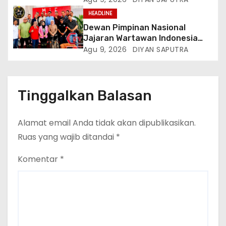
Terbentuk, Wakil Kordinator
HEADLINE
Nasional Tim Reaksi Cepat
Dewan Pimpinan Nasional
Perlindungan Perempuan Anak
Jajaran Wartawan Indonesia
(Wakornas TRCPPA) Muhammad
(DPN-JWI) Menggelar Rapat
Agu 9, 2026
DIYAN SAPUTRA
Gufron Mengapresiasi Dan Beri
Konsolidasi Dan Restrukturisasi
Selamat
Di Jakarta
Tinggalkan Balasan
Alamat email Anda tidak akan dipublikasikan.
Ruas yang wajib ditandai
*
Komentar
*