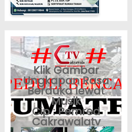
Klik Gambar
Ungkapan Rasa
Berduka lewat
Musik
Cip : Pemred
Cakrawalatv