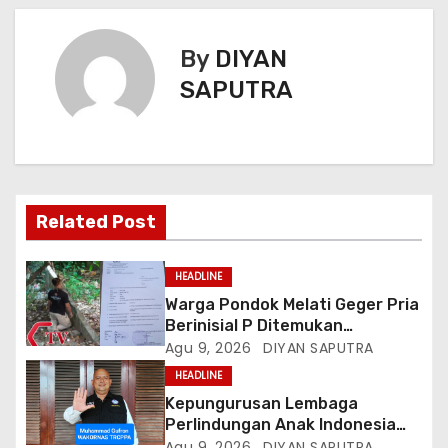
By
DIYAN
SAPUTRA
Related Post
HEADLINE
Warga Pondok Melati Geger Pria
Berinisial P Ditemukan
Meninggal Diduga Akibat
Agu 9, 2026
DIYAN SAPUTRA
Tekanan Hutang
HEADLINE
Kepungurusan Lembaga
Perlindungan Anak Indonesia
(LPAI) Periode 2026-2031
Agu 9, 2026
DIYAN SAPUTRA