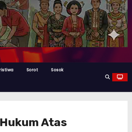
ristiwa
Sorot
Sosok
 Hukum Atas