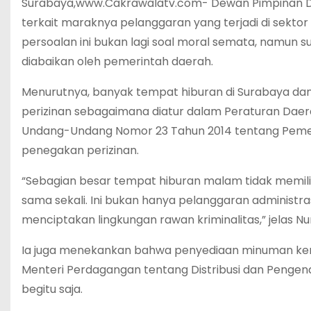
Surabaya,www.Cakrawalatv.com- Dewan Pimpinan D
terkait maraknya pelanggaran yang terjadi di sektor 
persoalan ini bukan lagi soal moral semata, namun
diabaikan oleh pemerintah daerah.
Menurutnya, banyak tempat hiburan di Surabaya dan
perizinan sebagaimana diatur dalam Peraturan Dae
Undang-Undang Nomor 23 Tahun 2014 tentang Pem
penegakan perizinan.
“Sebagian besar tempat hiburan malam tidak memiliki
sama sekali. Ini bukan hanya pelanggaran administr
menciptakan lingkungan rawan kriminalitas,” jelas Nur
Ia juga menekankan bahwa penyediaan minuman ker
Menteri Perdagangan tentang Distribusi dan Pengend
begitu saja.