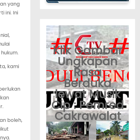
ran yang
ini. Ini
ial,
ulai
Klik Gambar
 hukum.
Ungkapan
ta, kami
Rasa
Berduka
perlukan
lewat Musik
akan
Cip : Pemred
r.
Cakrawalat
an boleh,
v
ikut
nya.