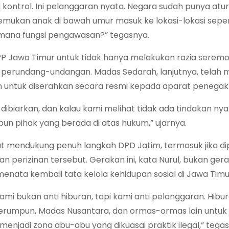
ontrol. Ini pelanggaran nyata. Negara sudah punya atu
temukan anak di bawah umur masuk ke lokasi-lokasi seperti 
 mana fungsi pengawasan?” tegasnya.
 Jawa Timur untuk tidak hanya melakukan razia seremon
perundang-undangan. Madas Sedarah, lanjutnya, telah m
untuk diserahkan secara resmi kepada aparat penegak
 dibiarkan, dan kalau kami melihat tidak ada tindakan nya
pun pihak yang berada di atas hukum,” ujarnya.
t mendukung penuh langkah DPD Jatim, termasuk jika di
 perizinan tersebut. Gerakan ini, kata Nurul, bukan ger
nata kembali tata kelola kehidupan sosial di Jawa Timu
ami bukan anti hiburan, tapi kami anti pelanggaran. Hibur
erumpun, Madas Nusantara, dan ormas-ormas lain untuk 
enjadi zona abu-abu yang dikuasai praktik ilegal,” tegas