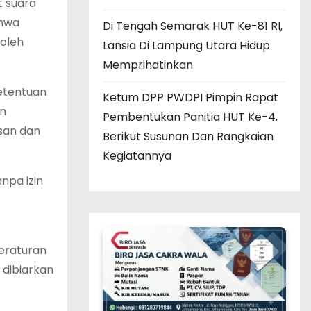
 suara
ahwa
Di Tengah Semarak HUT Ke-81 RI,
boleh
Lansia Di Lampung Utara Hidup
Memprihatinkan
etentuan
Ketum DPP PWDPI Pimpin Rapat
an
Pembentukan Panitia HUT Ke-4,
san dan
Berikut Susunan Dan Rangkaian
Kegiatannya
npa izin
eraturan
 dibiarkan