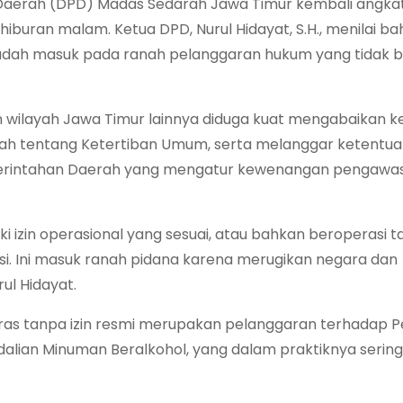
aerah (DPD) Madas Sedarah Jawa Timur kembali angkat
hiburan malam. Ketua DPD, Nurul Hidayat, S.H., menilai b
 sudah masuk pada ranah pelanggaran hukum yang tidak 
 wilayah Jawa Timur lainnya diduga kuat mengabaikan k
rah tentang Ketertiban Umum, serta melanggar ketentu
erintahan Daerah yang mengatur kewenangan pengawa
 izin operasional yang sesuai, atau bahkan beroperasi ta
asi. Ini masuk ranah pidana karena merugikan negara dan
ul Hidayat.
as tanpa izin resmi merupakan pelanggaran terhadap P
alian Minuman Beralkohol, yang dalam praktiknya sering