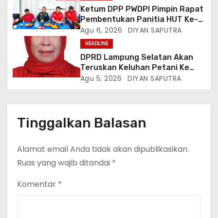
Ketum DPP PWDPI Pimpin Rapat
Pembentukan Panitia HUT Ke-4,
Berikut Susunan Dan Rangkaian
Agu 6, 2026
DIYAN SAPUTRA
Kegiatannya
HEADLINE
DPRD Lampung Selatan Akan
Teruskan Keluhan Petani Ke
Dinas Terkait, Minta Audit
Agu 5, 2026
DIYAN SAPUTRA
Penyaluran Pupuk Bersubsidi Di
Desa Budi Lestari
Tinggalkan Balasan
Alamat email Anda tidak akan dipublikasikan.
Ruas yang wajib ditandai
*
Komentar
*