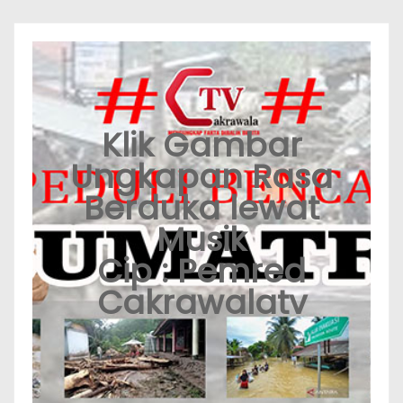
Klik Gambar
Ungkapan Rasa
Berduka lewat
Musik
Cip : Pemred
Cakrawalatv