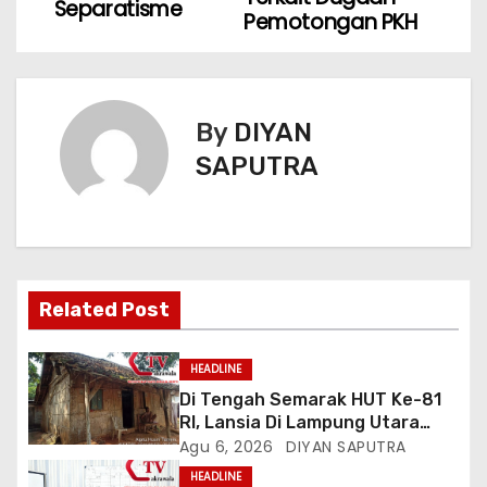
Separatisme
Pemotongan PKH
By
DIYAN
SAPUTRA
Related Post
HEADLINE
Di Tengah Semarak HUT Ke-81
RI, Lansia Di Lampung Utara
Hidup Memprihatinkan
Agu 6, 2026
DIYAN SAPUTRA
HEADLINE