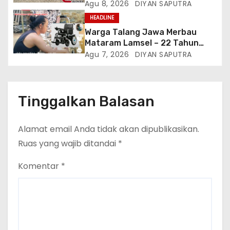
Menjelang HUT Ke-81
Agu 8, 2026
DIYAN SAPUTRA
Kemerdekaan RI Di Silang Monas
HEADLINE
Warga Talang Jawa Merbau
Mataram Lamsel – 22 Tahun
Lumpuh Vina Agustina Viral Di
Agu 7, 2026
DIYAN SAPUTRA
Tiktok Inginkan Kursi Roda
Listrik, Kepala Perwakilan
Provinsi Lampung Media
Cakrawala Tv Meminta Pemda
Tinggalkan Balasan
Lamsel Bertindak
Alamat email Anda tidak akan dipublikasikan.
Ruas yang wajib ditandai
*
Komentar
*