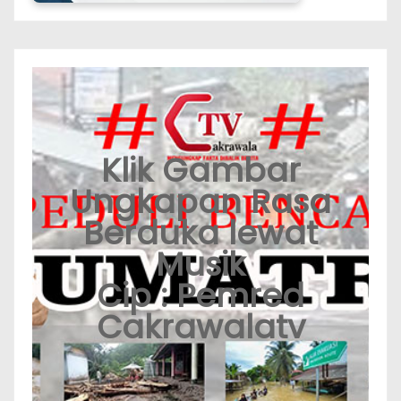
Klik Gambar
Ungkapan Rasa
Berduka lewat
Musik
Cip : Pemred
Cakrawalatv