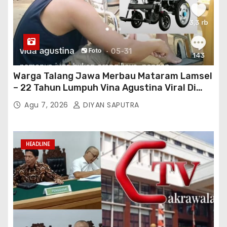
Warga Talang Jawa Merbau Mataram Lamsel
– 22 Tahun Lumpuh Vina Agustina Viral Di
Tiktok Inginkan Kursi Roda Listrik, Kepala
Agu 7, 2026
DIYAN SAPUTRA
Perwakilan Provinsi Lampung Media
Cakrawala Tv Meminta Pemda Lamsel
Bertindak
HEADLINE