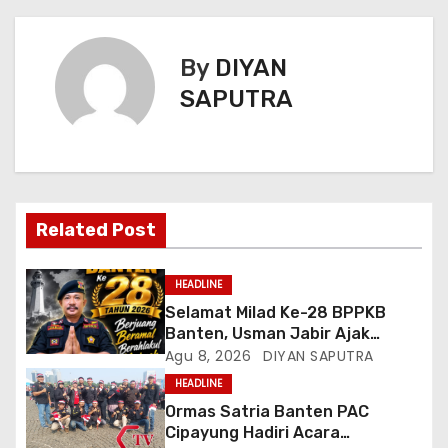
By
DIYAN
SAPUTRA
Related Post
HEADLINE
Selamat Milad Ke-28 BPPKB
Banten, Usman Jabir Ajak
Perkuat Solidaritas Dan
Agu 8, 2026
DIYAN SAPUTRA
Kebersamaan
HEADLINE
Ormas Satria Banten PAC
Cipayung Hadiri Acara