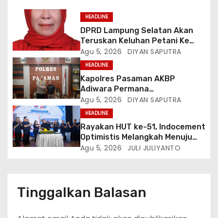
HEADLINE
DPRD Lampung Selatan Akan
Teruskan Keluhan Petani Ke
Dinas Terkait, Minta Audit
Agu 5, 2026
DIYAN SAPUTRA
Penyaluran Pupuk Bersubsidi Di
HEADLINE
Desa Budi Lestari
Kapolres Pasaman AKBP
Adiwara Permana
Anggawisastra S.I.K. Sambut
Agu 5, 2026
DIYAN SAPUTRA
Kedatangan Kepala Cakrawala
HEADLINE
Tv Sumatera Barat
Rayakan HUT ke-51, Indocement
Optimistis Melangkah Menuju
Masa Depan Lebih Hijau
Agu 5, 2026
JULI JULIYANTO
Tinggalkan Balasan