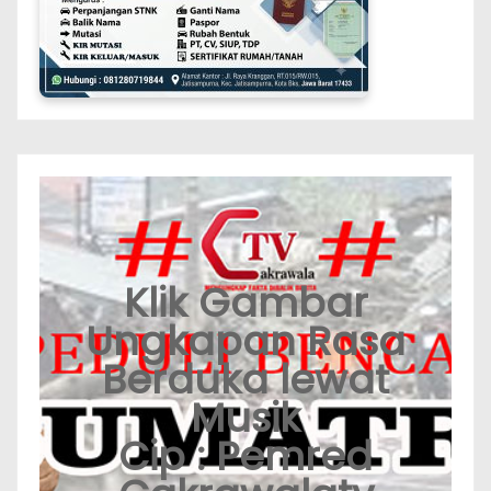
Klik Gambar
Ungkapan Rasa
Berduka lewat
Musik
Cip : Pemred