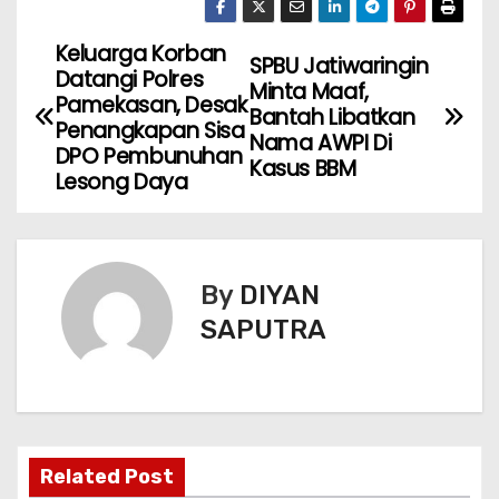
Keluarga Korban
SPBU Jatiwaringin
Datangi Polres
Minta Maaf,
Pamekasan, Desak
Bantah Libatkan
Penangkapan Sisa
Nama AWPI Di
DPO Pembunuhan
Kasus BBM
Lesong Daya
By
DIYAN
SAPUTRA
Related Post