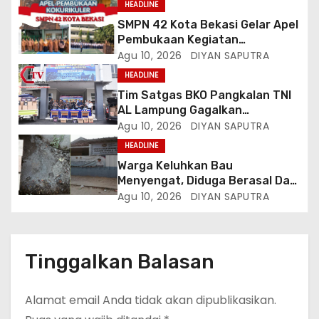
HEADLINE
SMPN 42 Kota Bekasi Gelar Apel
Pembukaan Kegiatan
Kokurikuler
Agu 10, 2026
DIYAN SAPUTRA
HEADLINE
Tim Satgas BKO Pangkalan TNI
AL Lampung Gagalkan
Peredaran Ribuan Liter
Agu 10, 2026
DIYAN SAPUTRA
Minuman Keras Ilegal Di
HEADLINE
Pelabuhan Bakauheni
Warga Keluhkan Bau
Menyengat, Diduga Berasal Dari
Limbah SPPG Panjang Utara 2
Agu 10, 2026
DIYAN SAPUTRA
Bandar Lampung
Tinggalkan Balasan
Alamat email Anda tidak akan dipublikasikan.