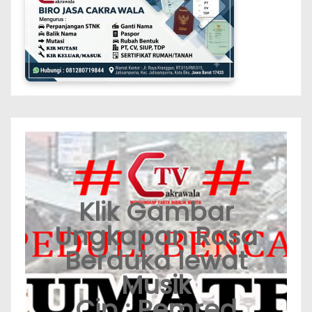
Klik Gambar
Ungkapan Rasa
Berduka lewat
Musik
Cip : Pemred