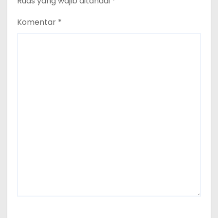
Ruas yang wajib ditandai
*
Komentar
*