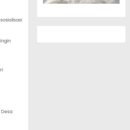
osialisasi
ingin
ri
a Desa