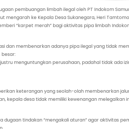
ugaan pembuangan limbah ilegal oleh PT Indokom Samu
 ikut mengarah ke Kepala Desa Sukanegara, Heri Tamtomo
beri “karpet merah” bagi aktivitas pipa limbah Indoko
si dan membenarkan adanya pipa ilegal yang tidak memili
 besar:
justru menguntungkan perusahaan, padahal tidak ada izi
berikan keterangan yang seolah-olah membenarkan jalur
an, kepala desa tidak memiliki kewenangan melegalkan in
da dugaan tindakan “mengakali aturan” agar aktivitas 
p.