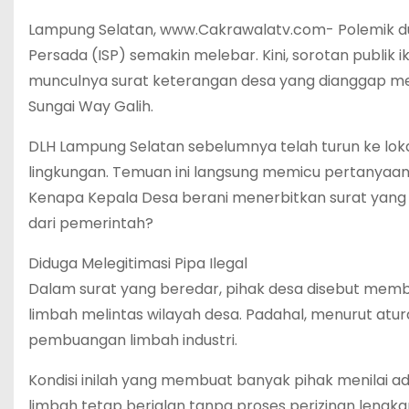
Lampung Selatan, www.Cakrawalatv.com- Polemik d
Persada (ISP) semakin melebar. Kini, sorotan publik
munculnya surat keterangan desa yang dianggap mem
Sungai Way Galih.
DLH Lampung Selatan sebelumnya telah turun ke loka
lingkungan. Temuan ini langsung memicu pertanyaan
Kenapa Kepala Desa berani menerbitkan surat yang 
dari pemerintah?
Diduga Melegitimasi Pipa Ilegal
Dalam surat yang beredar, pihak desa disebut mem
limbah melintas wilayah desa. Padahal, menurut atur
pembuangan limbah industri.
Kondisi inilah yang membuat banyak pihak menilai a
limbah tetap berjalan tanpa proses perizinan lengka