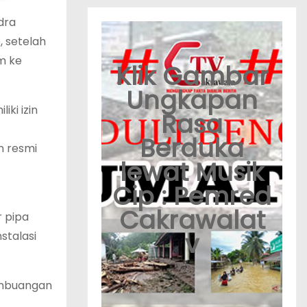
dra
, setelah
m ke
Klik Gambar
Ungkapan
ki izin
Rasa
Berduka
n resmi
lewat Musik
Cip : Pemred
Cakrawalat
 pipa
v
stalasi
pembuangan