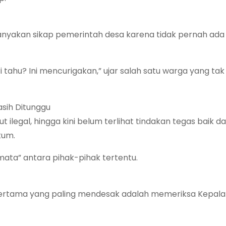
anyakan sikap pemerintah desa karena tidak pernah ada s
i tahu? Ini mencurigakan,” ujar salah satu warga yang tak 
sih Ditunggu
legal, hingga kini belum terlihat tindakan tegas baik da
kum.
mata” antara pihak-pihak tertentu.
 pertama yang paling mendesak adalah memeriksa Kepal