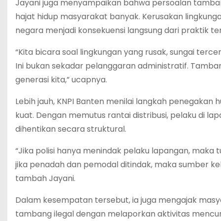
Jayani juga menyampaikan bahwa persoalan tambang
hajat hidup masyarakat banyak. Kerusakan lingkung
negara menjadi konsekuensi langsung dari praktik te
“Kita bicara soal lingkungan yang rusak, sungai ter
Ini bukan sekadar pelanggaran administratif. Tam
generasi kita,” ucapnya.
Lebih jauh, KNPI Banten menilai langkah penegaka
kuat. Dengan memutus rantai distribusi, pelaku di lapa
dihentikan secara struktural.
“Jika polisi hanya menindak pelaku lapangan, maka 
jika penadah dan pemodal ditindak, maka sumber kek
tambah Jayani.
Dalam kesempatan tersebut, ia juga mengajak masya
tambang ilegal dengan melaporkan aktivitas mencuri