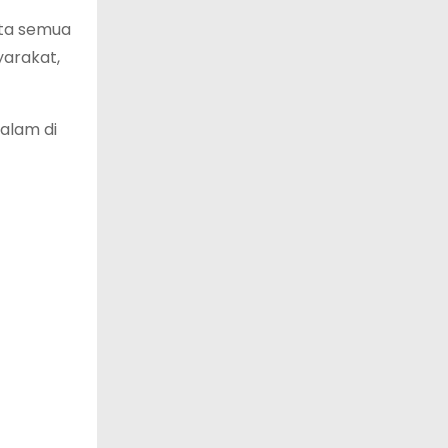
ita semua
yarakat,
alam di