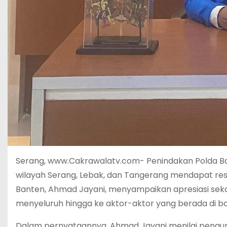
Serang, www.Cakrawalatv.com- Penindakan Polda Ba
wilayah Serang, Lebak, dan Tangerang mendapat res
Banten, Ahmad Jayani, menyampaikan apresiasi se
menyeluruh hingga ke aktor-aktor yang berada di bal
Dalam pernyataannya, Ahmad Jayani menilai pengu