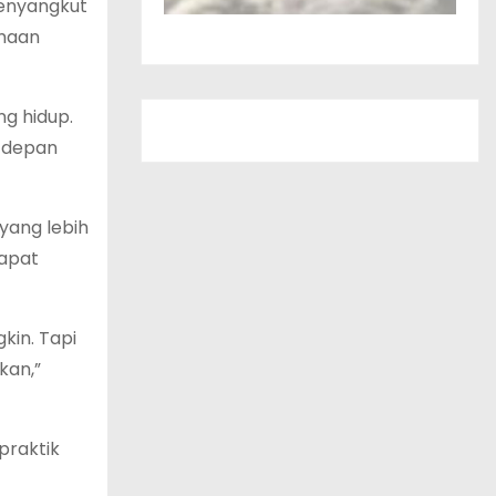
menyangkut
imaan
ng hidup.
a depan
yang lebih
dapat
kin. Tapi
kan,”
praktik