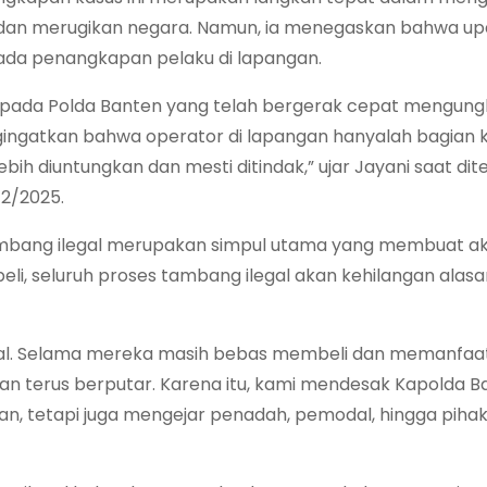
 dan merugikan negara. Namun, ia menegaskan bahwa u
 pada penangkapan pelaku di lapangan.
kepada Polda Banten yang telah bergerak cepat mengun
ngingatkan bahwa operator di lapangan hanyalah bagian ke
lebih diuntungkan dan mesti ditindak,” ujar Jayani saat dit
12/2025.
ambang ilegal merupakan simpul utama yang membuat akt
li, seluruh proses tambang ilegal akan kehilangan alasa
gal. Selama mereka masih bebas membeli dan memanfaat
akan terus berputar. Karena itu, kami mendesak Kapolda 
an, tetapi juga mengejar penadah, pemodal, hingga piha