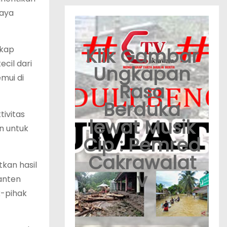
paya
Klik Gambar
gkap
cil dari
Ungkapan
emui di
Rasa
Berduka
ivitas
lewat Musik
n untuk
Cip : Pemred
Cakrawalat
kan hasil
v
Banten
k-pihak