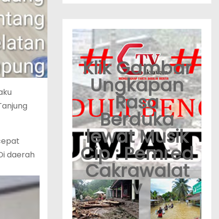
Klik Gambar
Ungkapan
aku
Rasa
Tanjung
Berduka
lewat Musik
cepat
Cip : Pemred
Di daerah
Cakrawalat
v