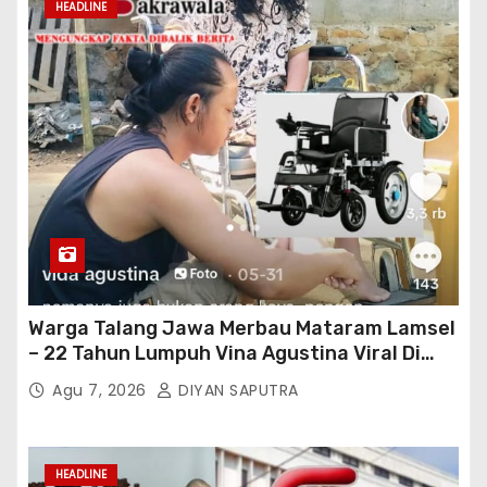
HEADLINE
Warga Talang Jawa Merbau Mataram Lamsel
– 22 Tahun Lumpuh Vina Agustina Viral Di
Tiktok Inginkan Kursi Roda Listrik, Kepala
Agu 7, 2026
DIYAN SAPUTRA
Perwakilan Provinsi Lampung Media
Cakrawala Tv Meminta Pemda Lamsel
Bertindak
HEADLINE