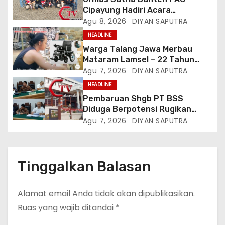
Cipayung Hadiri Acara
Menjelang HUT Ke-81
Agu 8, 2026
DIYAN SAPUTRA
Kemerdekaan RI Di Silang Monas
HEADLINE
Warga Talang Jawa Merbau
Mataram Lamsel – 22 Tahun
Lumpuh Vina Agustina Viral Di
Agu 7, 2026
DIYAN SAPUTRA
Tiktok Inginkan Kursi Roda
HEADLINE
Listrik, Kepala Perwakilan
Pembaruan Shgb PT BSS
Provinsi Lampung Media
Diduga Berpotensi Rugikan
Cakrawala Tv Meminta Pemda
Negara, Kementrian ATR/BPN Di
Agu 7, 2026
DIYAN SAPUTRA
Lamsel Bertindak
Gugat Di PTUN Jakarta
Tinggalkan Balasan
Alamat email Anda tidak akan dipublikasikan.
Ruas yang wajib ditandai
*