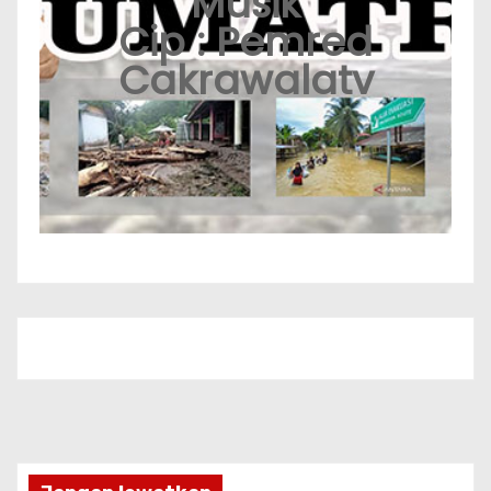
Musik
Cip : Pemred
Cakrawalatv