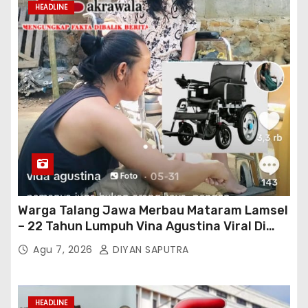
HEADLINE
Warga Talang Jawa Merbau Mataram Lamsel
– 22 Tahun Lumpuh Vina Agustina Viral Di
Tiktok Inginkan Kursi Roda Listrik, Kepala
Agu 7, 2026
DIYAN SAPUTRA
Perwakilan Provinsi Lampung Media
Cakrawala Tv Meminta Pemda Lamsel
Bertindak
HEADLINE