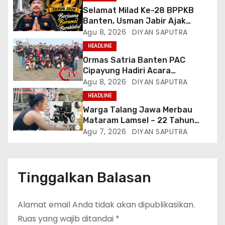
Selamat Milad Ke-28 BPPKB
Banten, Usman Jabir Ajak
Perkuat Solidaritas Dan
Agu 8, 2026
DIYAN SAPUTRA
Kebersamaan
HEADLINE
Ormas Satria Banten PAC
Cipayung Hadiri Acara
Menjelang HUT Ke-81
Agu 8, 2026
DIYAN SAPUTRA
Kemerdekaan RI Di Silang Monas
HEADLINE
Warga Talang Jawa Merbau
Mataram Lamsel – 22 Tahun
Lumpuh Vina Agustina Viral Di
Agu 7, 2026
DIYAN SAPUTRA
Tiktok Inginkan Kursi Roda
Listrik, Kepala Perwakilan
Provinsi Lampung Media
Cakrawala Tv Meminta Pemda
Tinggalkan Balasan
Lamsel Bertindak
Alamat email Anda tidak akan dipublikasikan.
Ruas yang wajib ditandai
*