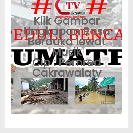
Klik Gambar
Ungkapan Rasa
Berduka lewat
Musik
Cip : Pemred
Cakrawalatv