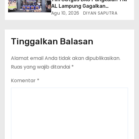
AL Lampung Gagalkan
Peredaran Ribuan Liter
Agu 10, 2026
DIYAN SAPUTRA
Minuman Keras Ilegal Di
Pelabuhan Bakauheni
Tinggalkan Balasan
Alamat email Anda tidak akan dipublikasikan.
Ruas yang wajib ditandai
*
Komentar
*