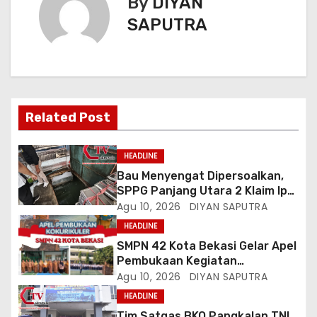
By
DIYAN
SAPUTRA
Related Post
HEADLINE
Bau Menyengat Dipersoalkan,
SPPG Panjang Utara 2 Klaim Ipal
Bagus, Warga: Jangan Buang
Agu 10, 2026
DIYAN SAPUTRA
Limbah Ke Drainase Kami
HEADLINE
SMPN 42 Kota Bekasi Gelar Apel
Pembukaan Kegiatan
Kokurikuler
Agu 10, 2026
DIYAN SAPUTRA
HEADLINE
Tim Satgas BKO Pangkalan TNI